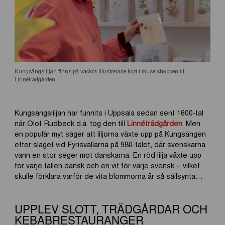
Kungsängsliljan finns på vackra illustrerade kort i museishoppen till
Linnéträdgården
Kungsängsliljan har funnits i Uppsala sedan sent 1600-tal
när Olof Rudbeck d.ä. tog den till
Linnéträdgården
. Men
en populär myt säger att liljorna växte upp på Kungsängen
efter slaget vid Fyrisvallarna på 980-talet, där svenskarna
vann en stor seger mot danskarna. En röd lilja växte upp
för varje fallen dansk och en vit för varje svensk – vilket
skulle förklara varför de vita blommorna är så sällsynta…
UPPLEV SLOTT, TRÄDGÅRDAR OCH
KEBABRESTAURANGER