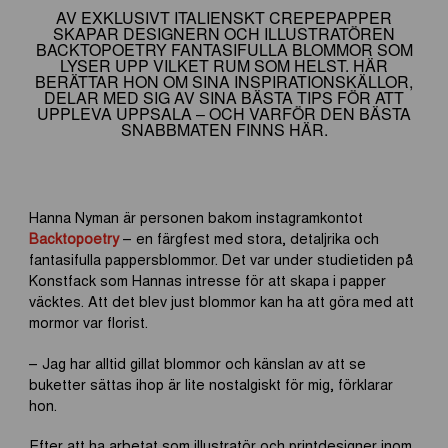
AV EXKLUSIVT ITALIENSKT CREPEPAPPER
SKAPAR DESIGNERN OCH ILLUSTRATÖREN
BACKTOPOETRY FANTASIFULLA BLOMMOR SOM
LYSER UPP VILKET RUM SOM HELST. HÄR
BERÄTTAR HON OM SINA INSPIRATIONSKÄLLOR,
DELAR MED SIG AV SINA BÄSTA TIPS FÖR ATT
UPPLEVA UPPSALA – OCH VARFÖR DEN BÄSTA
SNABBMATEN FINNS HÄR.
Hanna Nyman är personen bakom instagramkontot
Backtopoetry
– en färgfest med stora, detaljrika och
fantasifulla pappersblommor. Det var under studietiden på
Konstfack som Hannas intresse för att skapa i papper
väcktes. Att det blev just blommor kan ha att göra med att
mormor var florist.
– Jag har alltid gillat blommor och känslan av att se
buketter sättas ihop är lite nostalgiskt för mig, förklarar
hon.
Efter att ha arbetat som illustratör och printdesigner inom