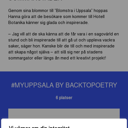
Genom sina blommor till ”Blomstra i Uppsala” hoppas
Hanna göra att de besökare som kommer till Hotell
Botanika känner sig glada och inspirerade.
– Jag vill att de ska känna att de får vara i en sagovärld en
stund och bli inspirerade till att gå ut och uppleva vackra
saker, säger hon. Kanske blir de till och med inspirerade
att skapa något själva – att slå sig ner på stadens
sommargator eller längs ån med ett kreativt projekt!
#MYUPPSALA BY BACKTOPOETRY
6 platser
Vi värnar om din integritet