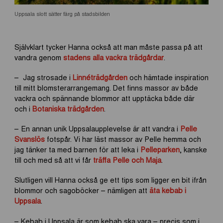
Uppsala slott sätter färg på stadsbilden
Självklart tycker Hanna också att man måste passa på att
vandra genom
stadens alla vackra trädgårdar
.
– Jag strosade i
Linnéträdgården
och hämtade inspiration
till mitt blomsterarrangemang. Det finns massor av både
vackra och spännande blommor att upptäcka både där
och i
Botaniska trädgården
.
– En annan unik Uppsalaupplevelse är att vandra i
Pelle
Svanslös
fotspår. Vi har läst massor av Pelle hemma och
jag tänker ta med barnen för att leka i
Pelleparken
, kanske
till och med så att vi får
träffa Pelle och Maja
.
Slutligen vill Hanna också ge ett tips som ligger en bit ifrån
blommor och sagoböcker – nämligen att
äta kebab i
Uppsala
.
– Kebab i Uppsala är som kebab ska vara – precis som i