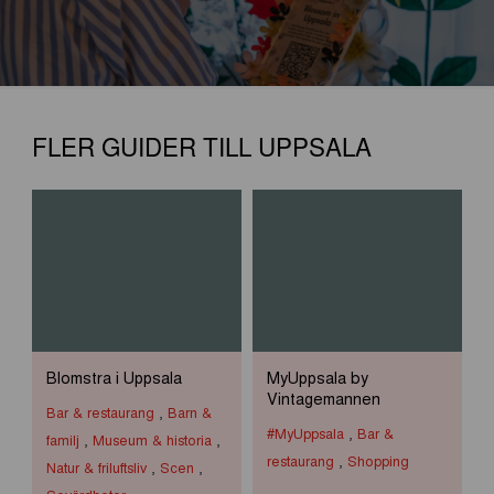
FLER GUIDER TILL UPPSALA
Blomstra i Uppsala
MyUppsala by
Vintagemannen
Bar & restaurang
,
Barn &
#MyUppsala
,
Bar &
familj
,
Museum & historia
,
restaurang
,
Shopping
Natur & friluftsliv
,
Scen
,