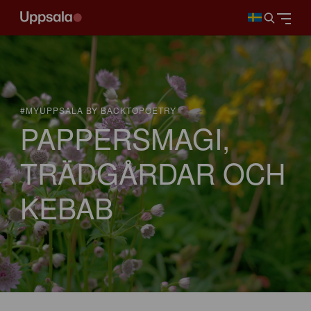
#MYUPPSALA BY BACKTOPOETRY
PAPPERSMAGI,
TRÄDGÅRDAR OCH
KEBAB