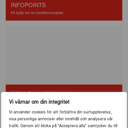
INFOPOINTS
Få hjälp vid en turistserviceplats
RESA TILL UPPSALA
Vi värnar om din integritet
18 minuter från Arlanda Airport
Vi använder cookies för att förbättra din surfupplevelse,
visa personliga annonser eller innehåll och analysera vår
trafik. Genom att klicka på "Acceptera alla" samtycker du till