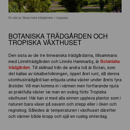
En del av Botaniska trädgården i Uppsala.
BOTANISKA TRÄDGÅRDEN OCH
TROPISKA VÄXTHUSET
Den sista av de tre linneanska trädgårdarna, tillsammans
med Linnéträdgården och Linnés Hammarby, är
Botaniska
trädgården
. Till skillnad från de andra två är Botan, som
det kallas av lokalbefolkningen, öppet året runt, då denna
utomhusträdgård kan erbjuda unika växter under årets fyra
årstider. Vill man komma in i värmen men fortfarande njuta
av praktfulla växter tar man en sväng förbi Tropiska
växthuset. Här kan vi med alla sinnen uppleva plantor som i
naturen bara växer på savann och stepp eller i öken och
regnskog. Således är temperaturen i växthuset därefter
och värmer både kropp och själ en ruskig vinterdag.