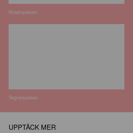
Rosénparken
Tegnérparken
UPPTÄCK MER