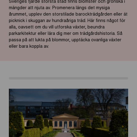
Sveriges fjärde största stad finns blomster och grönska i
mängder att njuta av. Promenera längs det mysiga
årummet, upplev den storstilade barockträdgården eller ät
picknick i skuggan av hundraåriga träd. Här finns något för
alla, oavsett om du vill utforska växter, beundra
parkarkitektur eller lära dig mer om trädgårdshistoria. Så
passa på att lukta på blommor, upptäcka ovanliga växter
eller bara koppla av.