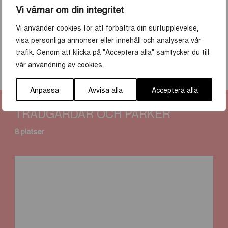
Vi värnar om din integritet
Hospitalsträdgården
Källparken
Vi använder cookies för att förbättra din surfupplevelse,
visa personliga annonser eller innehåll och analysera vår
trafik. Genom att klicka på "Acceptera alla" samtycker du till
s
s
s
s
vår användning av cookies.
h
h
h
h
a
a
a
a
Anpassa
Avvisa alla
Acceptera alla
r
r
r
r
e
e
e
e
TRÄDGÅRDAR OCH PARKER
o
o
o
o
n
n
n
n
8 platser
f
x
l
l
a
i
i
c
n
n
e
k
k
b
e
o
d
o
i
k
n