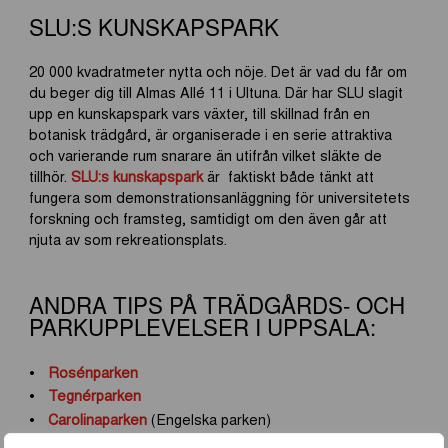
SLU:S KUNSKAPSPARK
20 000 kvadratmeter nytta och nöje. Det är vad du får om
du beger dig till Almas Allé 11 i Ultuna. Där har SLU slagit
upp en kunskapspark vars växter, till skillnad från en
botanisk trädgård, är organiserade i en serie attraktiva
och varierande rum snarare än utifrån vilket släkte de
tillhör.
SLU:s kunskapspark
är faktiskt både tänkt att
fungera som demonstrationsanläggning för universitetets
forskning och framsteg, samtidigt om den även går att
njuta av som rekreationsplats.
ANDRA TIPS PÅ TRÄDGÅRDS- OCH
PARKUPPLEVELSER I UPPSALA:
Rosénparken
Tegnérparken
Carolinaparken
(Engelska parken)
Gränbyparken