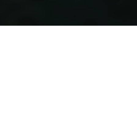
Lyssna
WEEKEND I UPPSALA FÖR
LIVSNJUTAREN!
Tillhör du skaran som tycker att mat och dryck är en av de
i särklass viktigaste ingredienserna under en
cityweekend? Att minnen skapas genom gommen?
Spendera i så fall din weekend i Uppsala! Vår stad dukar
upp till en stor buffé av lokala krogpärlor, restauranger,
caféer och barer som ger livsnjutaren beslutsångest av
den bra sorten.