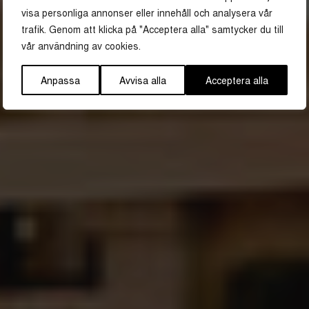
visa personliga annonser eller innehåll och analysera vår
trafik. Genom att klicka på "Acceptera alla" samtycker du till
WEEKEND MED GULDKANT
vår användning av cookies.
UPPSALAS BÄSTA MAT- &
Anpassa
Avvisa alla
Acceptera alla
DRYCKESUPPLEVELSER