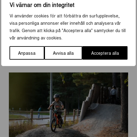
Vi värnar om din integritet
Kronparken
Tipp-toppen i Storvreta
Vi använder cookies för att förbättra din surfupplevelse,
Björklinge
visa personliga annonser eller innehåll och analysera vår
trafik. Genom att klicka på "Acceptera alla" samtycker du till
vår användning av cookies.
PUMPTRACK
Anpassa
Avvisa alla
Acceptera alla