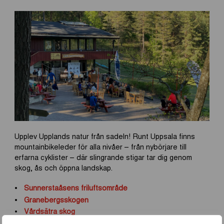
Upplev Upplands natur från sadeln! Runt Uppsala finns
mountainbikeleder för alla nivåer – från nybörjare till
erfarna cyklister – där slingrande stigar tar dig genom
skog, ås och öppna landskap.
Sunnerstaåsens friluftsområde
Granebergsskogen
Vårdsätra skog
Södra MTB-leden