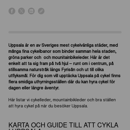
s
s
s
s
h
h
h
h
a
a
a
a
r
r
r
r
e
e
e
e
o
o
o
o
Uppsala är en av Sveriges mest cykelvänliga städer, med
n
n
n
n
många fina cykelbanor som binder samman hela staden,
f
x
l
l
gröna parker och och mounitainbikeleder. Här är det
a
i
i
enkelt att ta sig fram på två hjul – runt om i centrum, på
c
n
n
stillsamma naturstråk längs Fyrisån och ut till olika
e
k
k
utflyksmål. För dig som vill upptäcka Uppsala på cykel finns
b
e
flera smidiga uthyrningsställen där du kan hyra cykel för
o
d
dagen eller längre äventyr.
o
i
k
n
Här listar vi cykelleder, mountainbikleder och bra ställen
att hyra cykel på när du besöker Uppsala.
KARTA OCH GUIDE TILL ATT CYKLA