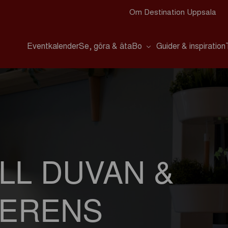
Om Destination Uppsala
Eventkalender
Se, göra & äta
Bo
Guider & inspiration
LL DUVAN &
ERENS