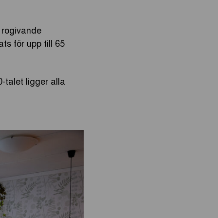
n rogivande
ts för upp till 65
alet ligger alla