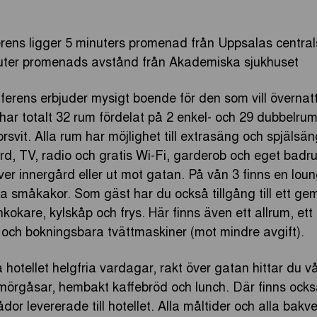
rens ligger 5 minuters promenad från Uppsalas central
nuter promenads avstånd från Akademiska sjukhuset
erens erbjuder mysigt boende för den som vill övernatta
har totalt 32 rum fördelat på 2 enkel- och 29 dubbelru
rsvit. Alla rum har möjlighet till extrasäng och spjälsän
rd, TV, radio och gratis Wi-Fi, garderob och eget bad
er innergård eller ut mot gatan. På vån 3 finns en loun
a småkakor. Som gäst har du också tillgång till ett 
kokare, kylskåp och frys. Här finns även ett allrum, e
ch bokningsbara tvättmaskiner (mot mindre avgift).
å hotellet helgfria vardagar, rakt över gatan hittar du 
smörgåsar, hembakt kaffebröd och lunch. Där finns ocks
ådor levererade till hotellet. Alla måltider och alla bak