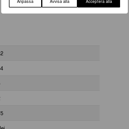
Anpassa
Avvisa alla
Acceptera alla
32
64
5
2
75
ej