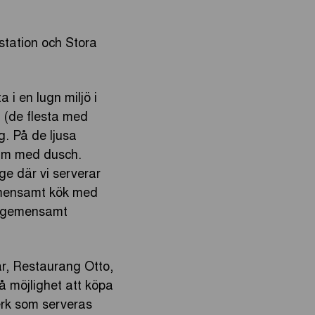
station och Stora
 i en lugn miljö i
m (de flesta med
g. På de ljusa
rum med dusch.
ge där vi serverar
gemensamt kök med
tt gemensamt
vår, Restaurang Otto,
å möjlighet att köpa
verk som serveras