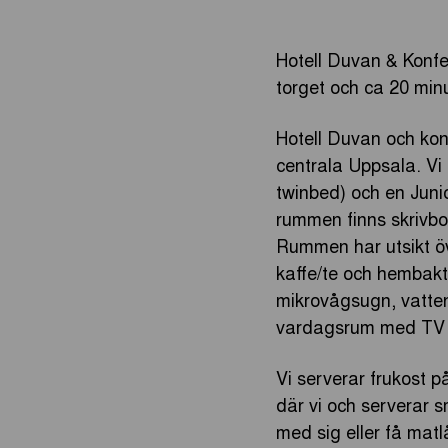
Hotell Duvan & Konfe
torget och ca 20 mi
Hotell Duvan och konf
centrala Uppsala. Vi 
twinbed) och en Junio
rummen finns skrivbo
Rummen har utsikt öv
kaffe/te och hembakt
mikrovågsugn, vatten
vardagsrum med TV o
Vi serverar frukost p
där vi och serverar 
med sig eller få matl