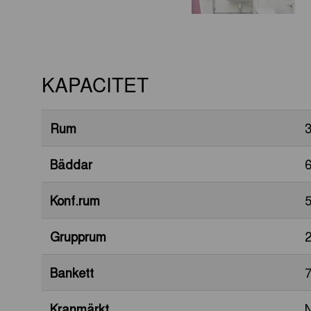
KAPACITET
Rum
Bäddar
Konf.rum
Grupprum
Bankett
Kranmärkt
N