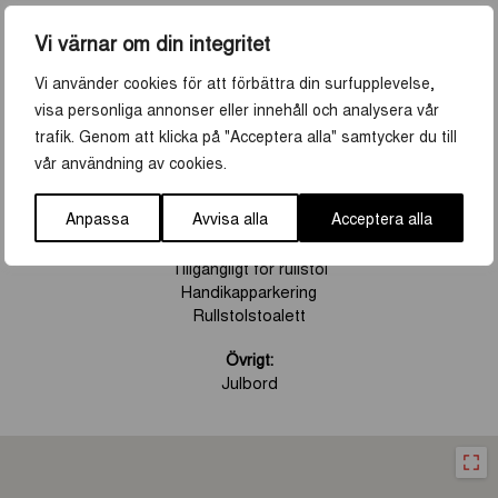
Yta
600
Vi värnar om din integritet
Kranmärkt
Nej
Vi använder cookies för att förbättra din surfupplevelse,
Miljöcertifierad
Nej
visa personliga annonser eller innehåll och analysera vår
trafik. Genom att klicka på "Acceptera alla" samtycker du till
vår användning av cookies.
FACILITETER
Anpassa
Avvisa alla
Acceptera alla
Tillgänglighet:
Tillgängligt för rullstol
Handikapparkering
Rullstolstoalett
Övrigt:
Julbord