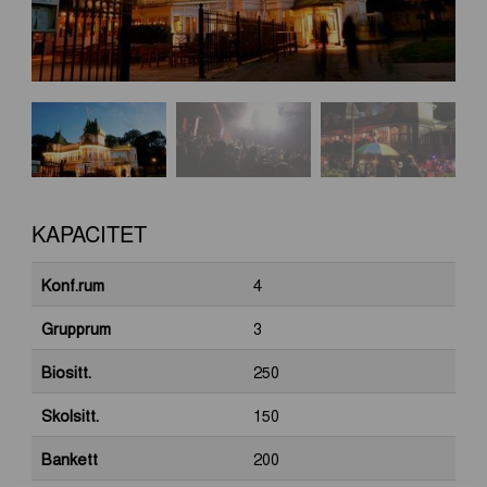
KAPACITET
Konf.rum
4
Grupprum
3
Biositt.
250
Skolsitt.
150
Bankett
200