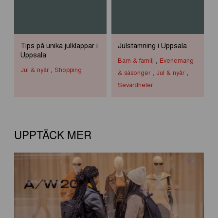
Tips på unika julklappar i
Julstämning i Uppsala
Uppsala
Barn & familj
,
Evenemang
Jul & nyår
,
Shopping
& säsonger
,
Jul & nyår
,
Sevärdheter
UPPTÄCK MER