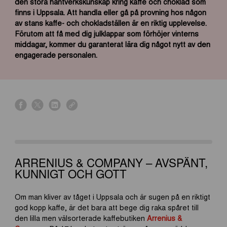
den stora hantverkskunskap kring kaffe och choklad som
finns i Uppsala. Att handla eller gå på provning hos någon
av stans kaffe- och chokladställen är en riktig upplevelse.
Förutom att få med dig julklappar som förhöjer vinterns
middagar, kommer du garanterat lära dig något nytt av den
engagerade personalen.
s
s
s
s
h
h
h
h
a
a
a
a
r
r
r
r
e
e
e
e
o
o
o
o
ARRENIUS & COMPANY – AVSPÄNT,
n
n
n
n
KUNNIGT OCH GOTT
f
x
l
l
a
i
i
Om man kliver av tåget i Uppsala och är sugen på en riktigt
c
n
n
god kopp kaffe, är det bara att bege dig raka spåret till
e
k
k
den lilla men välsorterade kaffebutiken
Arrenius &
b
e