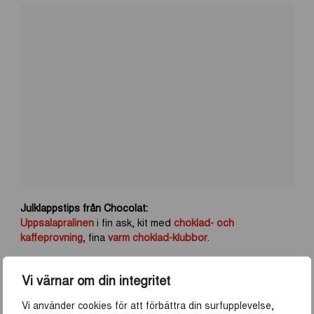
Julklappstips från Chocolat:
Uppsalapralinen
i fin ask, kit med
choklad- och
kaffeprovning
, fina
varm choklad-klubbor
.
Vi värnar om din integritet
UPPSALA KAFFEROSTERI – LOKALT,
HIPPT OCH MÖRKROSTAT
Vi använder cookies för att förbättra din surfupplevelse,