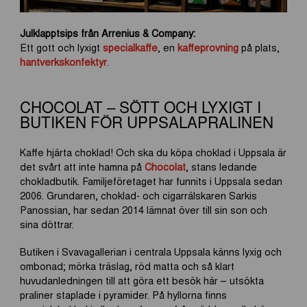
Julklapptsips från Arrenius & Company:
Ett gott och lyxigt
specialkaffe
, en
kaffeprovning
på plats,
hantverkskonfektyr
.
CHOCOLAT – SÖTT OCH LYXIGT I
BUTIKEN FÖR UPPSALAPRALINEN
Kaffe hjärta choklad! Och ska du köpa choklad i Uppsala är
det svårt att inte hamna på
Chocolat
, stans ledande
chokladbutik. Familjeföretaget har funnits i Uppsala sedan
2006. Grundaren, choklad- och cigarrälskaren Sarkis
Panossian, har sedan 2014 lämnat över till sin son och
sina döttrar.
Butiken i Svavagallerian i centrala Uppsala känns lyxig och
ombonad; mörka träslag, röd matta och så klart
huvudanledningen till att göra ett besök här – utsökta
praliner staplade i pyramider. På hyllorna finns