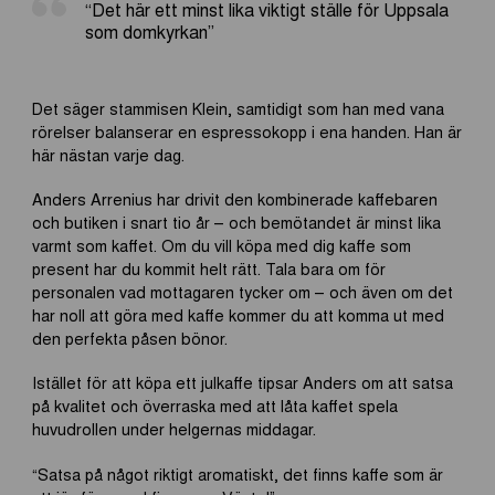
“Det här ett minst lika viktigt ställe för Uppsala
som domkyrkan”
Det säger stammisen Klein, samtidigt som han med vana
rörelser balanserar en espressokopp i ena handen. Han är
här nästan varje dag.
Anders
Arrenius
har drivit
d
en
kombinerade kaffebaren
och
butiken i snart tio år
– och
bemötandet
är minst lika
varmt som kaffet
.
Om du vill köpa med dig kaffe som
present
har du kommit
helt
rätt. Tala bara om
för
personalen vad
mottagaren tycker om
– och även om det
har noll att göra med kaffe kommer du att komma ut med
den perfekta påsen bönor
.
Istället för att köpa ett julkaffe tipsar Anders om att satsa
på kvalitet och överraska med att låta kaffet spela
huvudrollen under helgernas middagar.
“Satsa på något riktigt aromatiskt, det finns kaffe som är