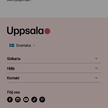
Sidkarta
Hjälp
Kontakt
Följ oss
f
i
y
t
P
a
n
o
i
i