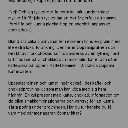
Svantesson, inköpare, nästan oförstående ut.
“Nej! Och jag tycker det är extra kul när kunder frågar
mycket! Inför julen tycker jag att det är perfekt att komma
förbi här och kunna plocka ihop en speciellt anpassad
chokladask”.
Bland alla olika pralinvarianter i montern finns en pralin med
lite extra lokal förankring. Den heter Uppsalapralinen och
består av mörk choklad som balanseras av en fyllning med
lätt mousse på vit choklad och färskmalet kaffe, och så en
kaffeböna på toppen. Kaffet kommer från lokala Uppsala
Kafferosteri.
Uppsalapralinen och kaffet ingår också i det kaffe- och
chokladprovning-kit som man kan köpa med sig hem
härifrån. En kul present med kaffe, choklad, information om
de olika smakkombinationerna och verktyg för att kunna
sätta poäng under provningen. Har du tur kanske du få
vara med när mottagaren öppnar kitet?