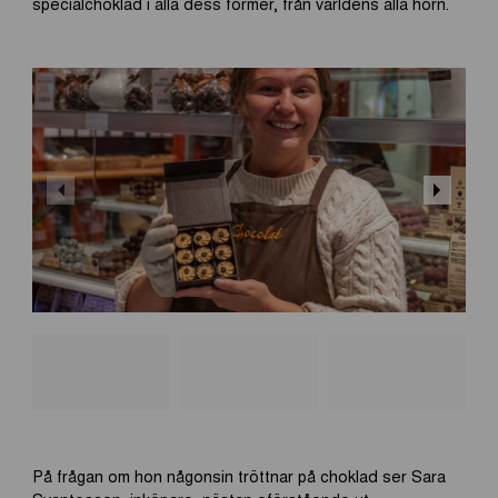
specialchoklad i alla dess former, från världens alla hörn.
På frågan om hon någonsin tröttnar på choklad ser Sara