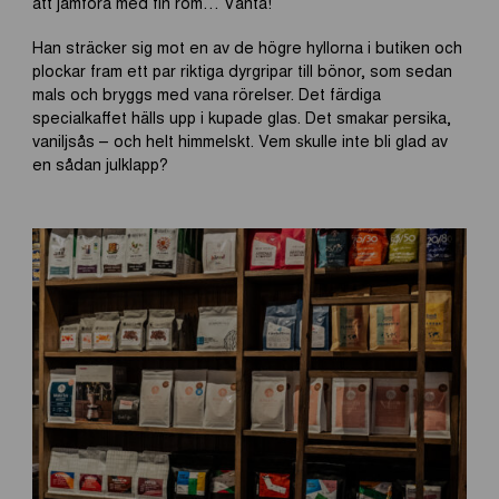
att jämföra med fin rom… Vänta!”
Han sträcker sig mot en av de högre hyllorna i butiken och
plockar fram ett par riktiga dyrgripar till bönor, som sedan
mals och bryggs med vana rörelser. Det färdiga
specialkaffet hälls upp i kupade glas. Det smakar persika,
vaniljsås – och helt himmelskt. Vem skulle inte bli glad av
en sådan julklapp?