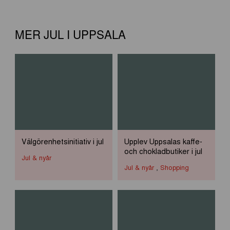
MER JUL I UPPSALA
Välgörenhetsinitiativ i jul
Upplev Uppsalas kaffe-
och chokladbutiker i jul
Jul & nyår
Jul & nyår
,
Shopping