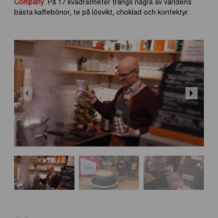
Company
. På 17 kvadratmeter trängs några av världens
o
d
bästa kaffebönor, te på lösvikt, choklad och konfektyr.
o
i
k
n