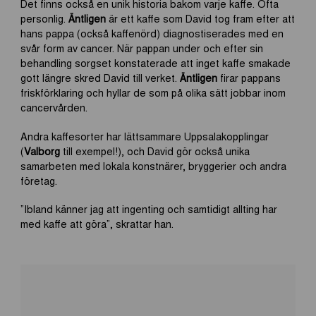
Det finns också en unik historia bakom varje kaffe. Ofta
personlig.
Äntligen
är ett kaffe som David tog fram efter att
hans pappa (också kaffenörd) diagnostiserades med en
svår form av cancer. När pappan under och efter sin
behandling sorgset konstaterade att inget kaffe smakade
gott längre skred David till verket.
Äntligen
firar pappans
friskförklaring och hyllar de som på olika sätt jobbar inom
cancervården.
Andra kaffesorter har lättsammare Uppsalakopplingar
(
Valborg
till exempel!), och David gör också unika
samarbeten med lokala konstnärer, bryggerier och andra
företag.
”Ibland känner jag att ingenting och samtidigt allting har
med kaffe att göra”, skrattar han.