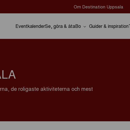
Om Destination Uppsala
Eventkalender
Se, göra & äta
Bo
Guider & inspiration
ALA
na, de roligaste aktiviteterna och mest