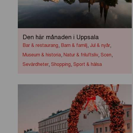
Den här månaden i Uppsala
Bar & restaurang
,
Barn & familj
,
Jul & nyår
,
Museum & historia
,
Natur & friluftsliv
,
Scen
,
Sevärdheter
,
Shopping
,
Sport & hälsa