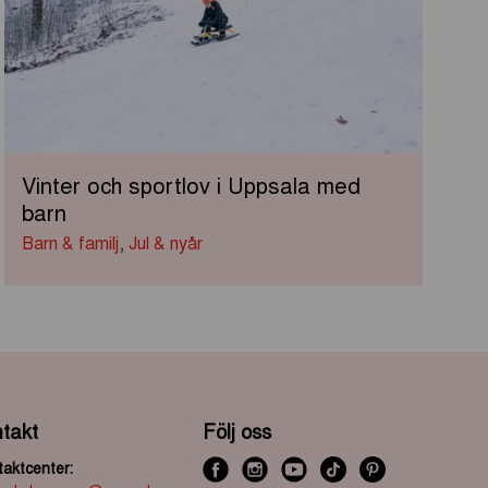
Vinter och sportlov i Uppsala med
barn
Barn & familj
,
Jul & nyår
takt
Följ oss
aktcenter:
f
i
y
t
P