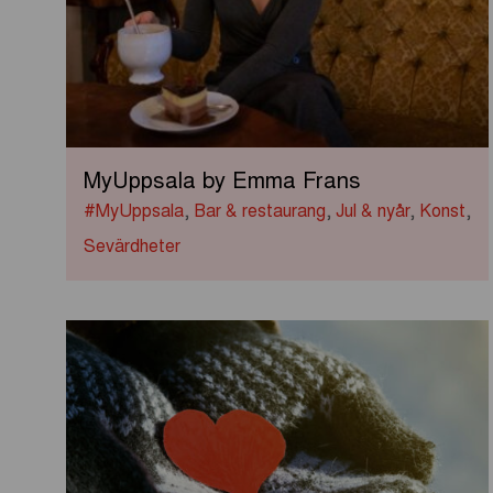
MyUppsala by Emma Frans
#MyUppsala
,
Bar & restaurang
,
Jul & nyår
,
Konst
,
Sevärdheter