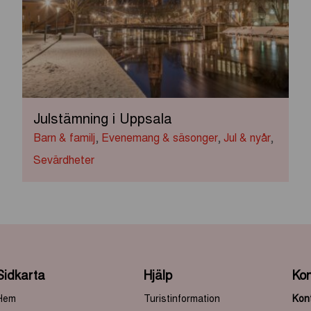
Julstämning i Uppsala
Barn & familj
,
Evenemang & säsonger
,
Jul & nyår
,
Sevärdheter
Sidkarta
Hjälp
Kon
Hem
Turistinformation
Kont