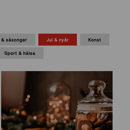
& säsonger
Jul & nyår
Konst
Sport & hälsa