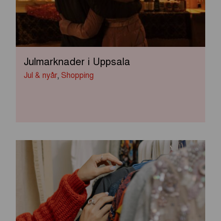
Julmarknader i Uppsala
Jul & nyår
,
Shopping