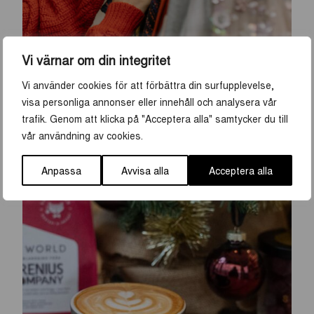
Vi värnar om din integritet
Vi använder cookies för att förbättra din surfupplevelse,
visa personliga annonser eller innehåll och analysera vår
Tips på unika julklappar i Uppsala
trafik. Genom att klicka på "Acceptera alla" samtycker du till
Jul & nyår
,
Shopping
vår användning av cookies.
Anpassa
Avvisa alla
Acceptera alla