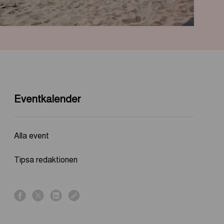
Eventkalender
Alla event
Tipsa redaktionen
s
s
s
s
h
h
h
h