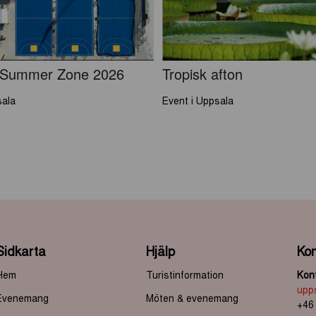
 Summer Zone 2026
Tropisk afton
sala
Event i Uppsala
Sidkarta
Hjälp
Kon
Hem
Turistinformation
Kont
upp
Evenemang
Möten & evenemang
+46