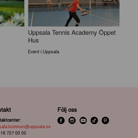
Uppsala Tennis Academy Öppet
Hus
Event i Uppsala
takt
Följ oss
aktcenter:
f
i
y
t
P
sala.kommun@uppsala.se
a
n
o
i
i
 18 727 00 00