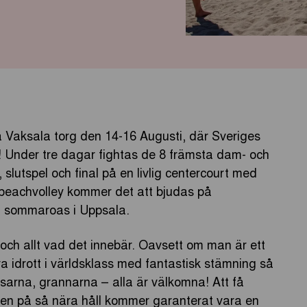
 Vaksala torg den 14-16 Augusti, där Sveriges
n! Under tre dagar fightas de 8 främsta dam- och
, slutspel och final på en livlig centercourt med
eachvolley kommer det att bjudas på
g sommaroas i Uppsala.
 och allt vad det innebär. Oavsett om man är ett
va idrott i världsklass med fantastisk stämning så
sarna, grannarna – alla är välkomna! Att få
en på så nära håll kommer garanterat vara en