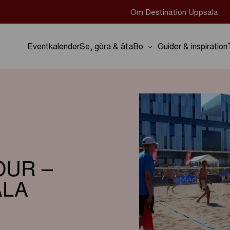
Om Destination Uppsala
Eventkalender
Se, göra & äta
Bo
Guider & inspiration
OUR –
ALA