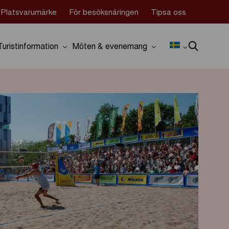
Platsvarumärke
För besöksnäringen
Tipsa oss
Turistinformation
Möten & evenemang