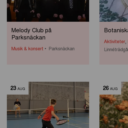
Melody Club på
Botanisk
Parksnäckan
Aktiviteter
,
Musik & konsert
Parksnäckan
Linnéträdg
23
26
AUG
AUG