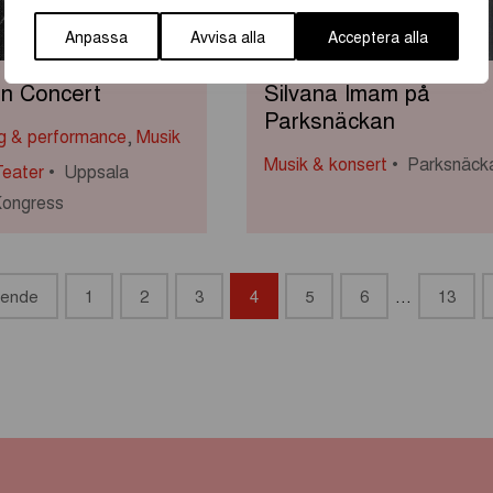
Anpassa
Avvisa alla
Acceptera alla
n Concert
Silvana Imam på
Parksnäckan
ng & performance
,
Musik
Musik & konsert
Parksnäck
Teater
Uppsala
Kongress
ående
1
2
3
4
5
6
…
13