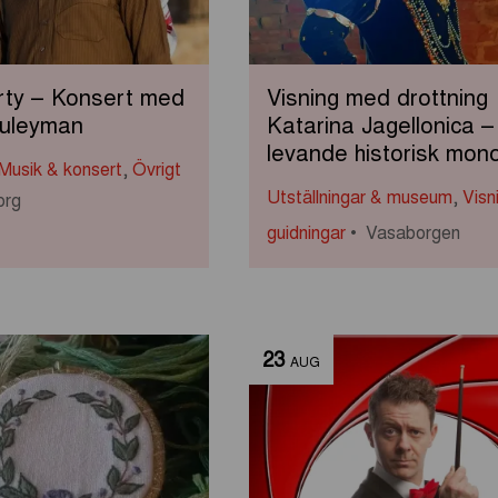
rty – Konsert med
Visning med drottning
uleyman
Katarina Jagellonica –
levande historisk mon
Musik & konsert
,
Övrigt
Utställningar & museum
,
Visn
org
guidningar
Vasaborgen
23
AUG