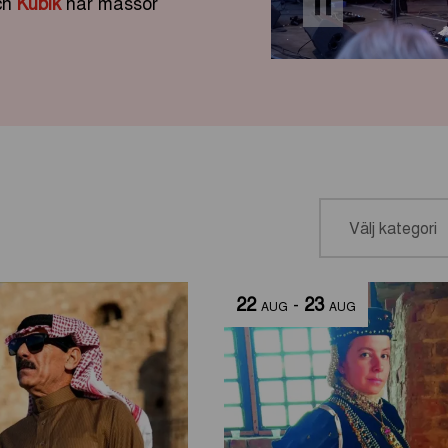
och
Kubik
har massor
22
-
23
AUG
AUG