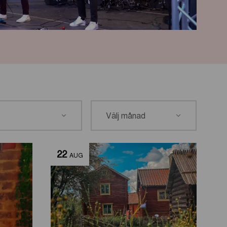
22
AUG