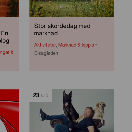
Stor skördedag med
 En
marknad
olog
Aktiviteter
,
Marknad & loppis
ingar &
Disagården
23
AUG