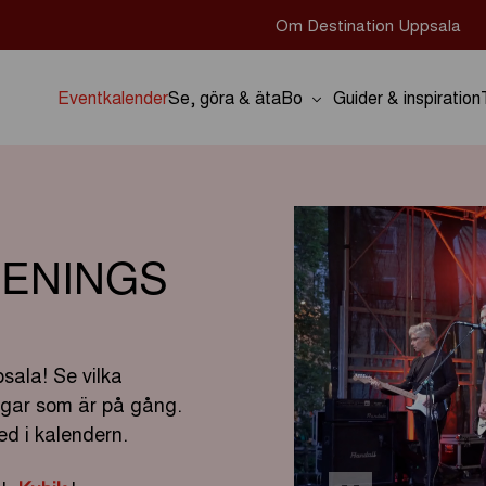
Om Destination Uppsala
Eventkalender
Se, göra & äta
Bo
Guider & inspiration
ENINGS
sala! Se vilka
ingar som är på gång.
d i kalendern.