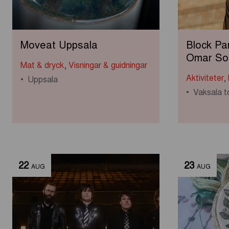
Moveat Uppsala
Block Pa
Omar So
Mat & dryck
,
Visningar & guidningar
Aktiviteter
,
Uppsala
Vaksala t
22
23
AUG
AUG