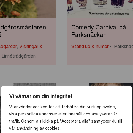
rädgårdsmästaren
Comedy Carnival på
é
Parksnäckan
ädgårdar
,
Visningar &
Stand up & humor
Parksnä
Linnéträdgården
28
AUG
AUG
Vi värnar om din integritet
Vi använder cookies för att förbättra din surfupplevelse,
visa personliga annonser eller innehåll och analysera vår
trafik. Genom att klicka på "Acceptera alla" samtycker du till
vår användning av cookies.