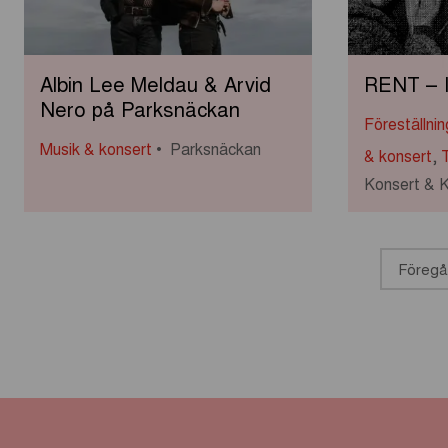
Albin Lee Meldau & Arvid
RENT – I
Nero på Parksnäckan
Föreställni
Musik & konsert
Parksnäckan
& konsert
,
Konsert & 
Föreg