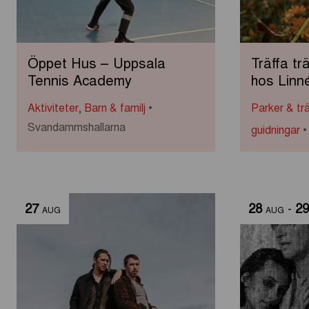
Öppet Hus – Uppsala
Träffa t
Tennis Academy
hos Linn
Aktiviteter
,
Barn & familj
Parker & tr
Svandammshallarna
guidningar
27
28
-
29
AUG
AUG