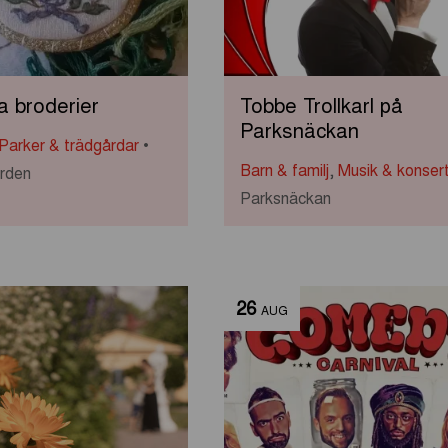
a broderier
Tobbe Trollkarl på
Parksnäckan
Parker & trädgårdar
Barn & familj
,
Musik & konser
ården
Parksnäckan
26
AUG