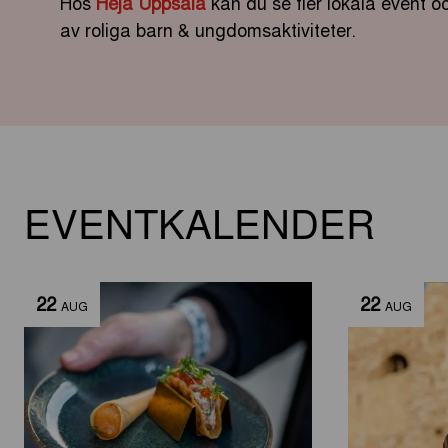
Hos
Heja Uppsala
kan du se fler lokala event 
av roliga barn & ungdomsaktiviteter.
EVENTKALENDER
22
22
AUG
AUG