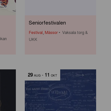
Seniorfestivalen
Festival
,
Mässor
Vaksala torg &
ckan
UKK
29
-
11
AUG
OKT