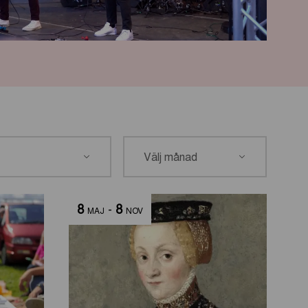
8
-
8
MAJ
NOV