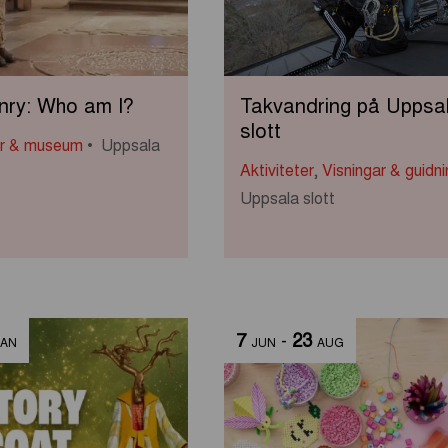
ry: Who am I?
Takvandring på Uppsa
slott
ar & museum
Uppsala
Aktiviteter
,
Visningar & guidni
Uppsala slott
7
-
23
JAN
JUN
AUG