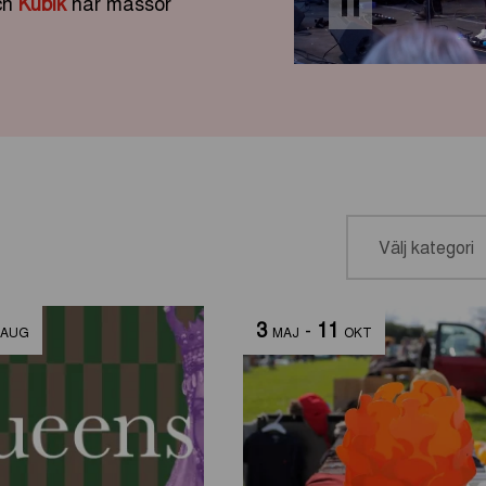
och
Kubik
har massor
3
-
11
AUG
MAJ
OKT