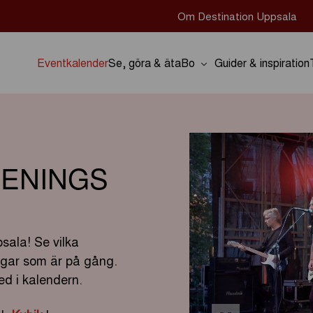
Om Destination Uppsala
Eventkalender
Se, göra & äta
Bo
Guider & inspiration
ENINGS
sala! Se vilka
ingar som är på gång.
d i kalendern.