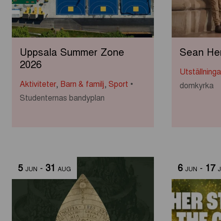
Uppsala Summer Zone
Sean Hen
2026
Utställning
Aktiviteter
,
Barn & familj
,
Sport
domkyrka
Studenternas bandyplan
5
-
31
6
-
17
JUN
AUG
JUN