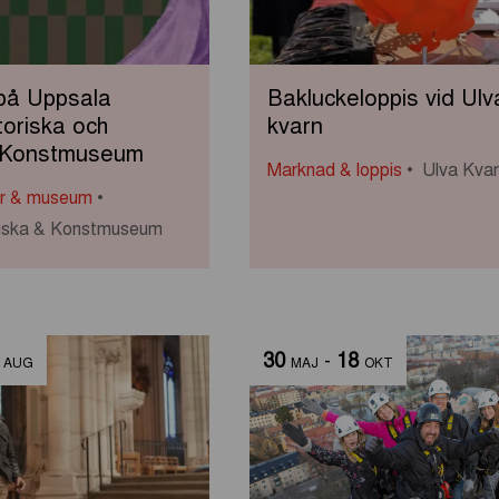
på Uppsala
Bakluckeloppis vid Ulv
toriska och
kvarn
 Konstmuseum
Marknad & loppis
Ulva Kva
ar & museum
oriska & Konstmuseum
30
-
18
AUG
MAJ
OKT