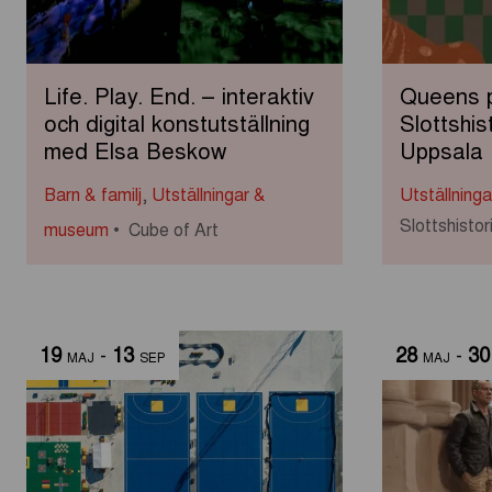
Life. Play. End. – interaktiv
Queens 
och digital konstutställning
Slottshis
med Elsa Beskow
Uppsala
Barn & familj
,
Utställningar &
Utställning
Slottshist
museum
Cube of Art
19
-
13
28
-
30
MAJ
SEP
MAJ