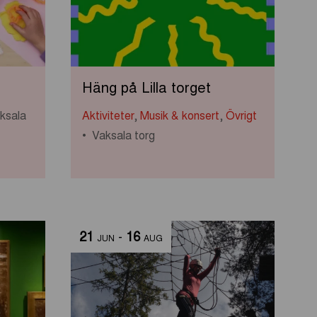
Häng på Lilla torget
ksala
Aktiviteter
,
Musik & konsert
,
Övrigt
Vaksala torg
21
-
16
JUN
AUG