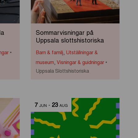
la
Sommarvisningar på
Uppsala slottshistoriska
ngar
Barn & familj
,
Utställningar &
museum
,
Visningar & guidningar
Uppsala Slottshistoriska
7
-
23
JUN
AUG