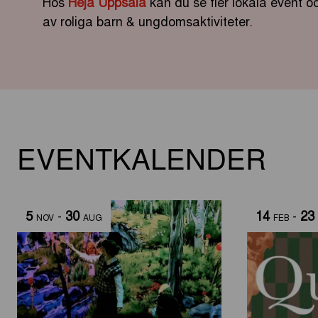
Hos
Heja Uppsala
kan du se fler lokala event 
av roliga barn & ungdomsaktiviteter.
EVENTKALENDER
5
-
30
14
-
23
NOV
AUG
FEB