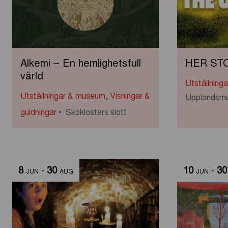
Alkemi – En hemlighetsfull
HER ST
värld
Utställning
Utställningar & museum
,
Visningar &
Upplandsm
guidningar
Skoklosters slott
8
-
30
10
-
30
JUN
AUG
JUN