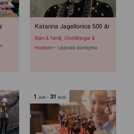
a
Katarina Jagellonica 500 år
Barn & familj
,
Utställningar &
rn
museum
Uppsala domkyrka
1
-
31
JUN
AUG