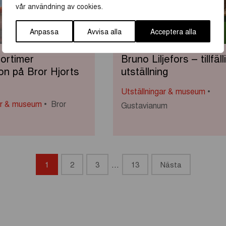
vår användning av cookies.
Anpassa
Avvisa alla
Acceptera alla
ortimer
Bruno Liljefors – tillfäll
on på Bror Hjorts
utställning
Utställningar & museum
ar & museum
Bror
Gustavianum
1
2
3
…
13
Nästa