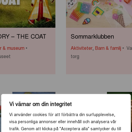
ORY – THE COAT
Sommarklubben
ar & museum
Aktiviteter
,
Barn & familj
Va
useet
torg
13
-
19
AUG
JUN
SEP
Vi värnar om din integritet
Vi använder cookies för att förbättra din surfupplevelse,
visa personliga annonser eller innehåll och analysera vår
trafik. Genom att klicka på "Acceptera alla" samtycker du till