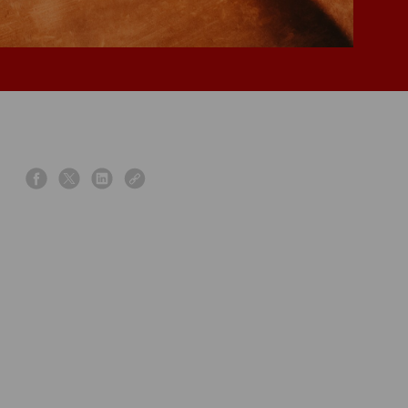
s
s
s
s
h
h
h
h
a
a
a
a
r
r
r
r
e
e
e
e
o
o
o
o
n
n
n
n
f
x
l
l
a
i
i