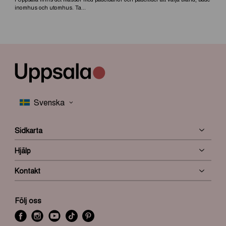
inomhus och utomhus. Ta...
Sidkarta
Hjälp
Kontakt
Följ oss
f
i
y
t
P