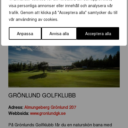
runda unik.
visa personliga annonser eller innehåll och analysera vår
trafik. Genom att klicka på "Acceptera alla" samtycker du till
vår användning av cookies.
Anpassa
Avvisa alla
Acceptera alla
GRÖNLUND GOLFKLUBB
Adress:
Almungeberg Grönlund 207
Webbsida:
www.gronlundgk.se
På Grönlunds Golfklubb får du en naturskön bana med