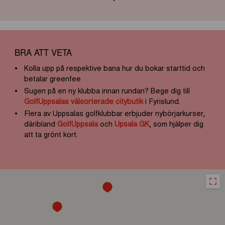
BRA ATT VETA
Kolla upp på respektive bana hur du bokar starttid och
betalar greenfee
Sugen på en ny klubba innan rundan? Bege dig till
GolfUppsalas välsorterade citybutik
i Fyrislund.
Flera av Uppsalas golfklubbar erbjuder nybörjarkurser,
däribland
GolfUppsala
och
Upsala GK
, som hjälper dig
att ta grönt kort.