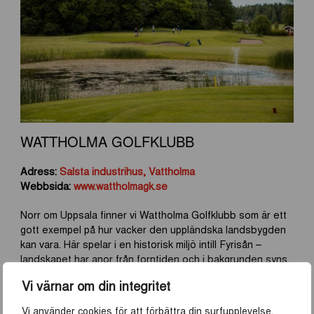
WATTHOLMA GOLFKLUBB
Adress:
Salsta industrihus, Vattholma
Webbsida:
www.wattholmagk.se
Norr om Uppsala finner vi Wattholma Golfklubb som är ett
gott exempel på hur vacker den uppländska landsbygden
kan vara. Här spelar i en historisk miljö intill Fyrisån –
landskapet har anor från forntiden och i bakgrunden syns
Salsta slott. Banan passar lika bra för nybörjaren som den
Vi värnar om din integritet
erfarne golfaren. Wattholmas karaktär påminner om så
kallad linksgolf, då vinden i det öppna landskapet gör varje
Vi använder cookies för att förbättra din surfupplevelse,