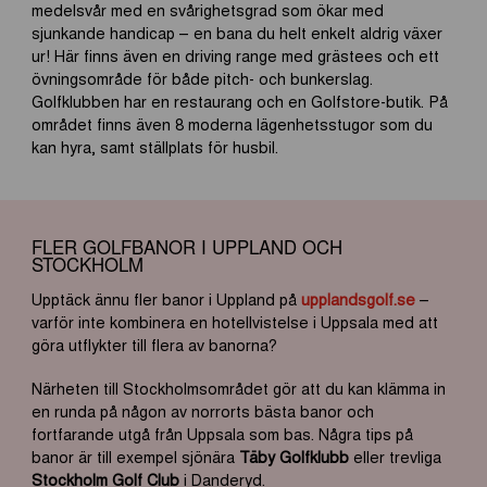
medelsvår med en svårighetsgrad som ökar med
sjunkande handicap – en bana du helt enkelt aldrig växer
ur! Här finns även en driving range med grästees och ett
övningsområde för både pitch- och bunkerslag.
Golfklubben har en restaurang och en Golfstore-butik. På
området finns även 8 moderna lägenhetsstugor som du
kan hyra, samt ställplats för husbil.
FLER GOLFBANOR I UPPLAND OCH
STOCKHOLM
Upptäck ännu fler banor i Uppland på
upplandsgolf.se
–
varför inte kombinera en hotellvistelse i Uppsala med att
göra utflykter till flera av banorna?
Närheten till Stockholmsområdet gör att du kan klämma in
en runda på någon av norrorts bästa banor och
fortfarande utgå från Uppsala som bas. Några tips på
banor är till exempel sjönära
Täby Golfklubb
eller trevliga
Stockholm Golf Club
i Danderyd.