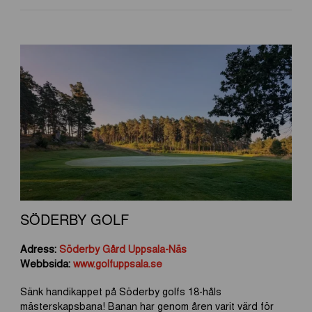
SÖDERBY GOLF
Adress:
Söderby Gård Uppsala-Näs
Webbsida:
www.golfuppsala.se
Sänk handikappet på Söderby golfs 18-håls
mästerskapsbana! Banan har genom åren varit värd för