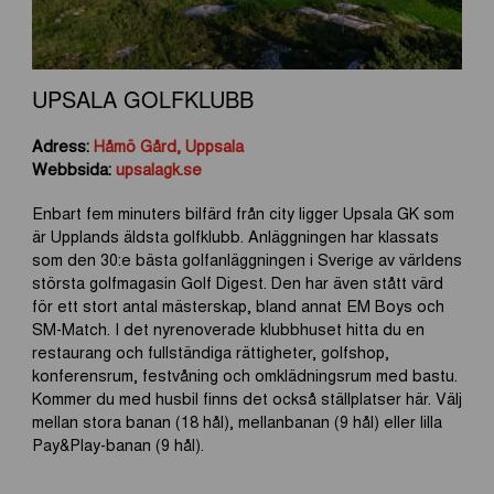
UPSALA GOLFKLUBB
Adress:
Håmö Gård, Uppsala
Webbsida:
upsalagk.se
Enbart fem minuters bilfärd från city ligger Upsala GK som
är Upplands äldsta golfklubb. Anläggningen har klassats
som den 30:e bästa golfanläggningen i Sverige av världens
största golfmagasin Golf Digest. Den har även stått värd
för ett stort antal mästerskap, bland annat EM Boys och
SM-Match. I det nyrenoverade klubbhuset hitta du en
restaurang och fullständiga rättigheter, golfshop,
konferensrum, festvåning och omklädningsrum med bastu.
Kommer du med husbil finns det också ställplatser här. Välj
mellan stora banan (18 hål), mellanbanan (9 hål) eller lilla
Pay&Play-banan (9 hål).