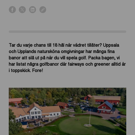
s
s
s
s
h
h
h
h
a
a
a
a
r
r
r
r
e
e
e
e
o
o
o
o
Tar du varje chans till 18 hål när vädret tillåter? Uppsala
n
n
n
n
och Upplands natursköna omgivningar har många fina
f
x
l
l
banor att slå ut på när du vill spela golf. Packa bagen, vi
a
i
i
har listat några golfbanor där fairways och greener alltid är
c
n
n
i toppskick. Fore!
e
k
k
b
e
o
d
o
i
k
n