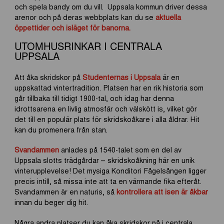
och spela bandy om du vill. Uppsala kommun driver dessa
arenor och på deras webbplats kan du se
aktuella
öppettider och isläget för banorna.
UTOMHUSRINKAR I CENTRALA
UPPSALA
Att åka skridskor på
Studenternas i Uppsala
är en
uppskattad vintertradition. Platsen har en rik historia som
går tillbaka till tidigt 1900-tal, och idag har denna
idrottsarena en livlig atmosfär och välskött is, vilket gör
det till en populär plats för skridskoåkare i alla åldrar. Hit
kan du promenera från stan.
Svandammen
anlades på 1540-talet som en del av
Uppsala slotts trädgårdar – skridskoåkning här en unik
vinterupplevelse! Det mysiga Konditori Fågelsången ligger
precis intill, så missa inte att ta en värmande fika efteråt.
Svandammen är en naturis, så
kontrollera att isen är åkbar
innan du beger dig hit.
Några andra platser du kan åka skridskor på i centrala