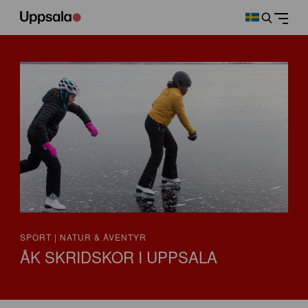
SPORT | NATUR & ÄVENTYR
ÅK SKRIDSKOR I UPPSALA