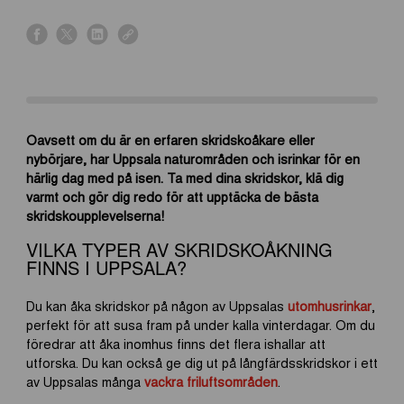
s
s
s
s
h
h
h
h
a
a
a
a
r
r
r
r
e
e
e
e
o
o
o
o
Oavsett om du är en erfaren skridskoåkare eller
n
n
n
n
nybörjare, har Uppsala naturområden och isrinkar för en
f
x
l
l
härlig dag med på isen. Ta med dina skridskor, klä dig
a
i
i
varmt och gör dig redo för att upptäcka de bästa
c
n
n
skridskoupplevelserna!
e
k
k
b
e
VILKA TYPER AV SKRIDSKOÅKNING
o
d
FINNS I UPPSALA?
o
i
Du kan åka skridskor på någon av Uppsalas
utomhusrinkar
,
k
n
perfekt för att susa fram på under kalla vinterdagar. Om du
föredrar att åka inomhus finns det flera ishallar att
utforska. Du kan också ge dig ut på långfärdsskridskor i ett
av Uppsalas många
vackra friluftsområden
.