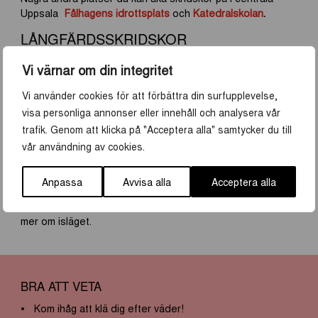
Uppsala
Fålhagens idrottsplats
och
Katedralskolan
.
LÅNGFÄRDSSKRIDSKOR
Vi värnar om din integritet
Att åka långfärdsskridskor är ett unikt sätt att utforska
naturen och kombinera äventyr med Uppsalas fridfulla
Vi använder cookies för att förbättra din surfupplevelse,
frusna vattendrag. Under säsongen erbjuder Uppsala
visa personliga annonser eller innehåll och analysera vår
kommun skridskobanor på följande platser i Uppsala:
trafik. Genom att klicka på "Acceptera alla" samtycker du till
Fjällnora friluftsområde
vår användning av cookies.
Hammarskogs friluftsområde
Björklinge friluftsområde
Anpassa
Avvisa alla
Acceptera alla
På respektive friluftsområdes Facebooksida kan du läsa
mer om isläget.
BRA ATT VETA
Kom ihåg att klä dig efter väder!