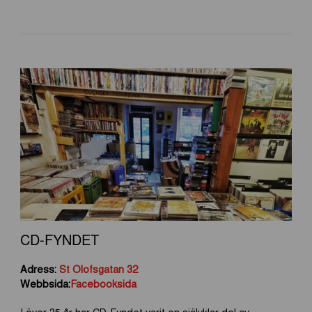
CD-FYNDET
Adress:
St Olofsgatan 32
Webbsida:
Facebooksida
I över 35 år har CD-Fyndet varit en självklar del av