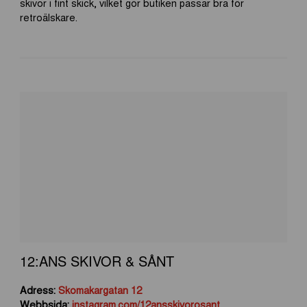
skivor i fint skick, vilket gör butiken passar bra för
retroälskare.
12:ANS SKIVOR & SÅNT
Adress:
Skomakargatan 12
Webbsida:
instagram.com/12ansskivorosant