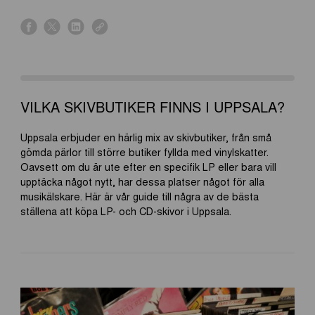
s
s
s
s
h
h
h
h
a
a
a
a
r
r
r
r
e
e
e
e
o
o
o
o
VILKA SKIVBUTIKER FINNS I UPPSALA?
n
n
n
n
f
x
l
l
Uppsala erbjuder en härlig mix av skivbutiker, från små
a
i
i
gömda pärlor till större butiker fyllda med vinylskatter.
c
n
n
Oavsett om du är ute efter en specifik LP eller bara vill
e
k
k
upptäcka något nytt, har dessa platser något för alla
b
e
musikälskare. Här är vår guide till några av de bästa
o
d
ställena att köpa LP- och CD-skivor i Uppsala.
o
i
k
n