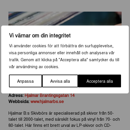
Vi värnar om din integritet
Vi använder cookies för att förbättra din surfupplevelse,
visa personliga annonser eller innehåll och analysera vår
trafik. Genom att klicka på "Acceptera alla" samtycker du till
vår användning av cookies.
Anpassa
Avvisa alla
Acceptera alla
HJALMAR B:S SKIVBÖRS
Adress:
Hjalmar Brantingsgatan 14
Webbsida:
www.hjalmarbs.se
Hjalmar B:s Skivbörs är specialiserad på skivor från 50-
talet till 2000-talet, med särskilt fokus på vinyl från 70- och
80-talet. Här finns ett brett urval av LP-skivor och CD-