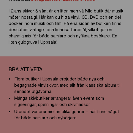
12:ans skivor & sånt är en liten men välfylld butik där musik
möter nostalgi. Här kan du hitta vinyl, CD, DVD och en del
böcker inom musik och film. På ena sidan av butiken finns
dessutom vintage- och kuriosa-föremål, vilket ger en
charmig mix för både samlare och nyfikna besökare. En
liten guldgruva i Uppsala!
BRA ATT VETA
Flera butiker i Uppsala erbjuder både nya och
begagnade vinylskivor, med allt från klassiska album till
senaste utgåvorna.
Många skivbutiker arrangerar även event som
signeringar, spelningar och skivmässor.
Utbudet varierar mellan olika genrer – här finns något
för både samlare och nybörjare.