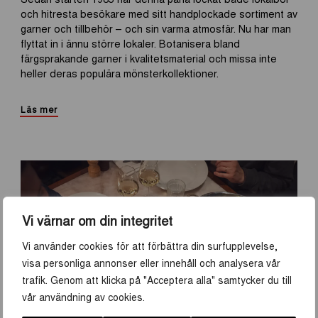
och hitresta besökare med sitt handplockade sortiment av
garner och tillbehör – och sin varma atmosfär. Nu har man
flyttat in i ännu större lokaler. Botanisera bland
färgsprakande garner i kvalitetsmaterial och missa inte
heller deras populära mönsterkollektioner.
Läs mer
Vi värnar om din integritet
Vi använder cookies för att förbättra din surfupplevelse,
visa personliga annonser eller innehåll och analysera vår
trafik. Genom att klicka på "Acceptera alla" samtycker du till
vår användning av cookies.