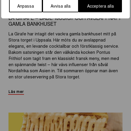
Anpassa
Avvisa alla
Acceptera alla
FEBRUARI 2026
LA GIRAFE – BÅDE TJUSIGT OCH AVSLAPPNAT I
GAMLA BANKHUSET
La Girafe har intagit det vackra gamla bankhuset mitt på
Stora torget i Uppsala. Här möts du av avslappnad
elegans, en levande cocktailbar och förstklassig service.
Bakom satsningen står den välkända kocken Pontus
Frithiof som tagit fram en klassiskt fransk meny, men med
en spännande twist – här vävs influenser från såväl
Nordafrika som Asien in. Till sommaren öppnar man även
en stor uteservering på Stora torget.
Läs mer