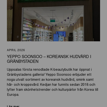
APRIL 2026
YEPPO SOONSOO – KOREANSK HUDVÅRD I
GRÄNBYSTADEN
Uppsalas första renodlade K-beautybutik har öppnat i
Gränbystadens galleria! Yeppo Soonsoo erbjuder ett
noga utvalt sortiment av koreansk hudvård, smink samt
hår- och kroppsvård. Kedjan har funnits sedan 2018 och
lyfter fram skönhetstrender och kulturpärlor från Korea till
Europa.
Läs mer