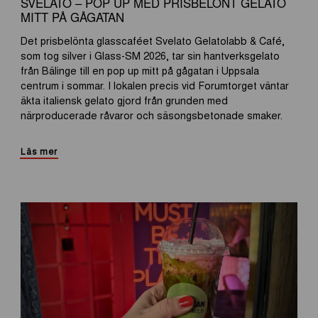
SVELATO – POP UP MED PRISBELÖNT GELATO
MITT PÅ GÅGATAN
Det prisbelönta glasscaféet Svelato Gelatolabb & Café,
som tog silver i Glass-SM 2026, tar sin hantverksgelato
från Bälinge till en pop up mitt på gågatan i Uppsala
centrum i sommar. I lokalen precis vid Forumtorget väntar
äkta italiensk gelato gjord från grunden med
närproducerade råvaror och säsongsbetonade smaker.
Läs mer