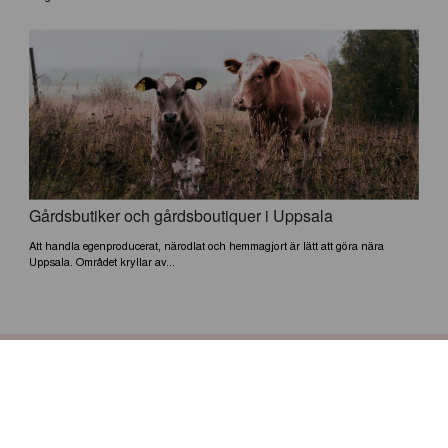
Gårdsbutiker och gårdsboutiquer i Uppsala
Att handla egenproducerat, närodlat och hemmagjort är lätt att göra nära
Uppsala. Området kryllar av...