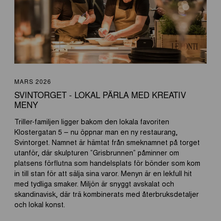
MARS 2026
SVINTORGET - LOKAL PÄRLA MED KREATIV
MENY
Triller-familjen ligger bakom den lokala favoriten
Klostergatan 5 – nu öppnar man en ny restaurang,
Svintorget. Namnet är hämtat från smeknamnet på torget
utanför, där skulpturen ”Grisbrunnen” påminner om
platsens förflutna som handelsplats för bönder som kom
in till stan för att sälja sina varor. Menyn är en lekfull hit
med tydliga smaker. Miljön är snyggt avskalat och
skandinavisk, där trä kombinerats med återbruksdetaljer
och lokal konst.