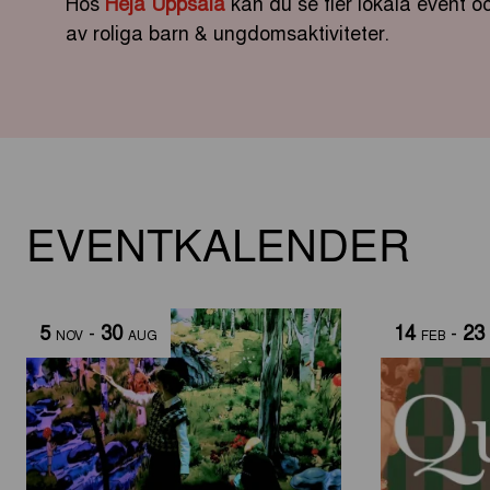
Hos
Heja Uppsala
kan du se fler lokala event 
av roliga barn & ungdomsaktiviteter.
EVENTKALENDER
5
-
30
14
-
23
NOV
AUG
FEB