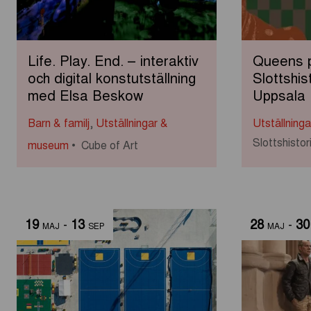
Life. Play. End. – interaktiv
Queens 
och digital konstutställning
Slottshis
med Elsa Beskow
Uppsala
Barn & familj
,
Utställningar &
Utställning
Slottshist
museum
Cube of Art
19
-
13
28
-
30
MAJ
SEP
MAJ