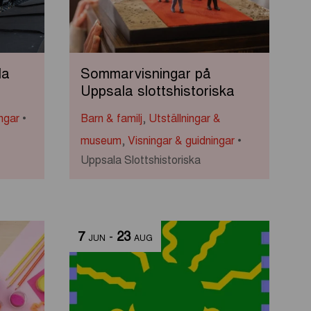
la
Sommarvisningar på
Uppsala slottshistoriska
ngar
Barn & familj
,
Utställningar &
museum
,
Visningar & guidningar
Uppsala Slottshistoriska
7
-
23
JUN
AUG