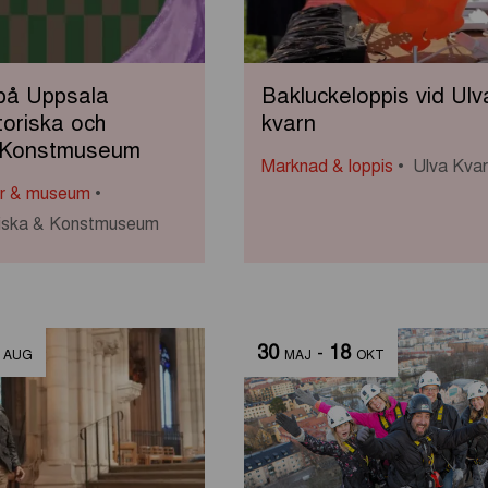
på Uppsala
Bakluckeloppis vid Ulv
toriska och
kvarn
 Konstmuseum
Marknad & loppis
Ulva Kva
ar & museum
oriska & Konstmuseum
30
-
18
AUG
MAJ
OKT