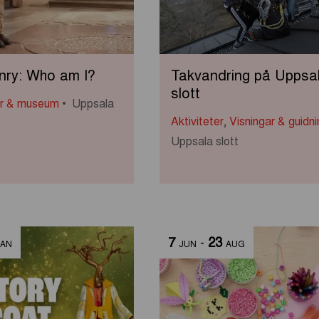
ry: Who am I?
Takvandring på Uppsa
slott
ar & museum
Uppsala
Aktiviteter
,
Visningar & guidni
Uppsala slott
7
-
23
JAN
JUN
AUG