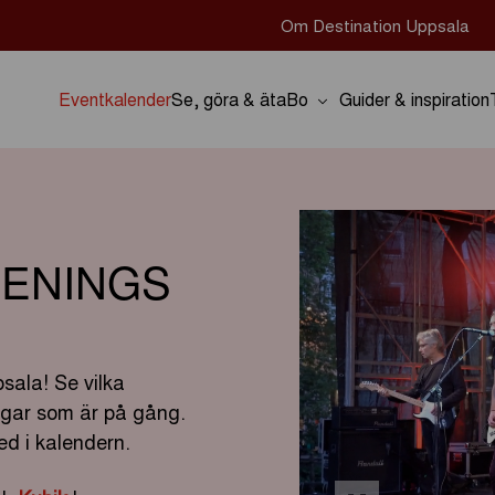
Om Destination Uppsala
Eventkalender
Se, göra & äta
Bo
Guider & inspiration
ENINGS
sala! Se vilka
ingar som är på gång.
d i kalendern.