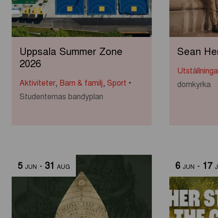
Uppsala Summer Zone
Sean Hen
2026
Utställning
Aktiviteter
,
Barn & familj
,
Sport
domkyrka
Studenternas bandyplan
5
-
31
6
-
17
JUN
AUG
JUN