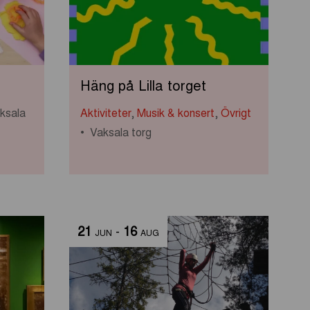
Häng på Lilla torget
ksala
Aktiviteter
,
Musik & konsert
,
Övrigt
Vaksala torg
21
-
16
JUN
AUG