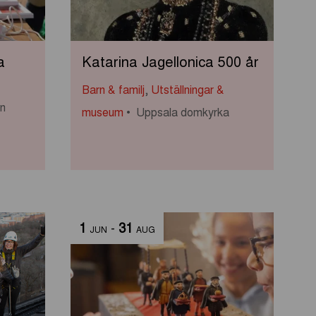
a
Katarina Jagellonica 500 år
Barn & familj
,
Utställningar &
rn
museum
Uppsala domkyrka
1
-
31
JUN
AUG