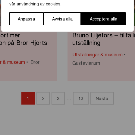
vår användning av cookies.
Anpassa
Avvisa alla
Acceptera alla
ortimer
Bruno Liljefors – tillfäll
on på Bror Hjorts
utställning
Utställningar & museum
ar & museum
Bror
Gustavianum
1
2
3
…
13
Nästa