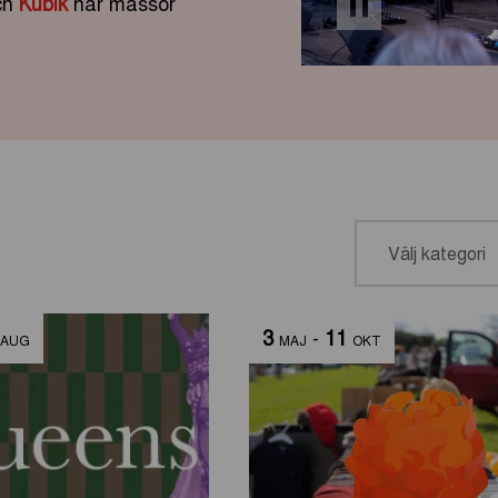
och
Kubik
har massor
3
-
11
AUG
MAJ
OKT