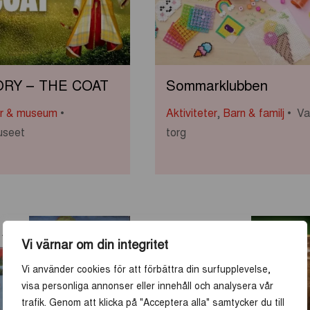
ORY – THE COAT
Sommarklubben
ar & museum
Aktiviteter
,
Barn & familj
Va
useet
torg
13
-
19
AUG
JUN
SEP
Vi värnar om din integritet
Vi använder cookies för att förbättra din surfupplevelse,
visa personliga annonser eller innehåll och analysera vår
trafik. Genom att klicka på "Acceptera alla" samtycker du till