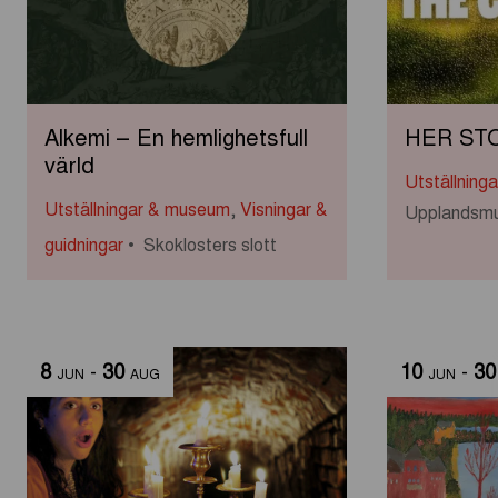
Alkemi – En hemlighetsfull
HER ST
värld
Utställning
Utställningar & museum
,
Visningar &
Upplandsm
guidningar
Skoklosters slott
8
-
30
10
-
30
JUN
AUG
JUN