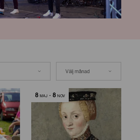
8
-
8
MAJ
NOV