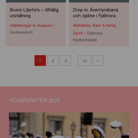
Bruno Liljefors – tillfällig
Drop-in: Äventyrsbana
utställning
och zipline i Fjällnora
Utställningar & museum
Aktiviteter
,
Barn & familj
,
Gustavianum
Sport
Fjällnora
friluftsområde
1
2
3
…
13
»
HÖJDPUNKTER 2026