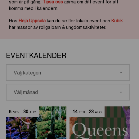
som är på gång.
Tipsa oss
gärna om ditt event för att
komma med i kalendern.
Hos
Heja Uppsala
kan du se fler lokala event och
Kubik
har massor av roliga barn & ungdomsaktiviteter.
EVENTKALENDER
5
-
30
14
-
23
NOV
AUG
FEB
AUG