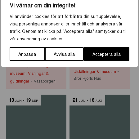
8
-
30
10
-
30
JUN
AUG
JUN
AUG
Vi värnar om din integritet
Vi använder cookies för att förbättra din surfupplevelse,
visa personliga annonser eller innehåll och analysera vår
trafik. Genom att klicka på "Acceptera alla" samtycker du till
vår användning av cookies.
Historiska visningar i
Primus Mortimer
Anpassa
Avvisa alla
Acceptera alla
Vasaborgen
Pettersson på Bror
Hjorts Hus
Aktiviteter
,
Utställningar &
Utställningar & museum
museum
,
Visningar &
Bror Hjorts Hus
guidningar
Vasaborgen
13
-
19
21
-
16
JUN
SEP
JUN
AUG