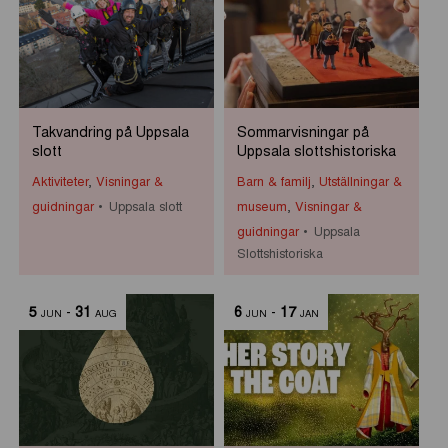
Takvandring på Uppsala
Sommarvisningar på
slott
Uppsala slottshistoriska
Aktiviteter
,
Visningar &
Barn & familj
,
Utställningar &
guidningar
Uppsala slott
museum
,
Visningar &
guidningar
Uppsala
Slottshistoriska
5
-
31
6
-
17
JUN
AUG
JUN
JAN