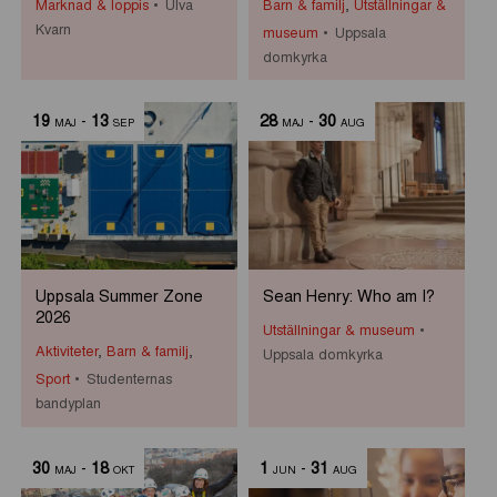
Marknad & loppis
Ulva
Barn & familj
,
Utställningar &
Kvarn
museum
Uppsala
domkyrka
19
-
13
28
-
30
MAJ
SEP
MAJ
AUG
Uppsala Summer Zone
Sean Henry: Who am I?
2026
Utställningar & museum
Aktiviteter
,
Barn & familj
,
Uppsala domkyrka
Sport
Studenternas
bandyplan
30
-
18
1
-
31
MAJ
OKT
JUN
AUG