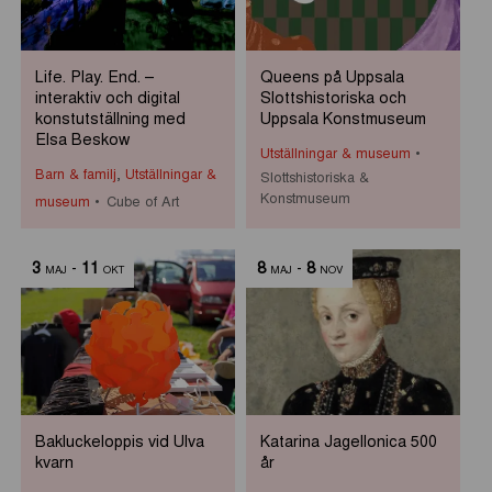
Life. Play. End. –
Queens på Uppsala
interaktiv och digital
Slottshistoriska och
konstutställning med
Uppsala Konstmuseum
Elsa Beskow
Utställningar & museum
Barn & familj
,
Utställningar &
Slottshistoriska &
Konstmuseum
museum
Cube of Art
3
-
11
8
-
8
MAJ
OKT
MAJ
NOV
Bakluckeloppis vid Ulva
Katarina Jagellonica 500
kvarn
år