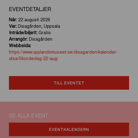
o
i
k
n
EVENTDETALJER
När:
22 augusti 2026
Var:
Disagården, Uppsala
Inträde/biljett:
Gratis
Arrangör:
Disagården
Webbsida:
https://www.upplandsmuseet.se/disagarden/kalender-
disa/Skordedag-22-aug/
TILL EVENTET
SE ALLA EVENT
EVENTKALENDERN