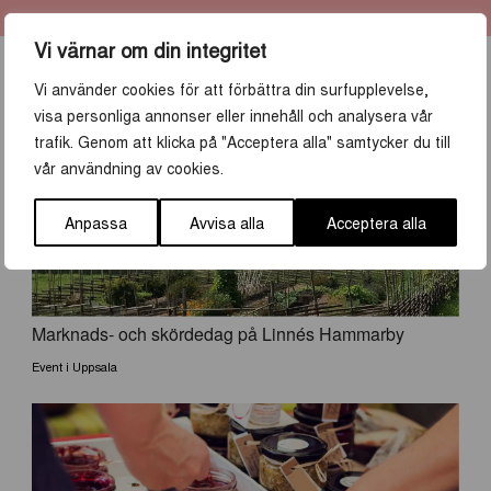
Vi värnar om din integritet
Vi använder cookies för att förbättra din surfupplevelse,
UPPTÄCK MER
visa personliga annonser eller innehåll och analysera vår
trafik. Genom att klicka på "Acceptera alla" samtycker du till
vår användning av cookies.
Anpassa
Avvisa alla
Acceptera alla
Marknads- och skördedag på Linnés Hammarby
Event i Uppsala