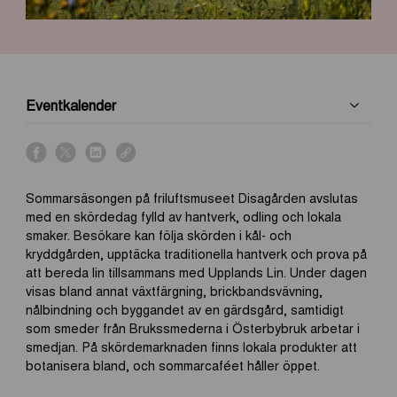
Eventkalender
s
s
s
s
h
h
h
h
a
a
a
a
Sommarsäsongen på friluftsmuseet Disagården avslutas
r
r
r
r
med en skördedag fylld av hantverk, odling och lokala
e
e
e
e
smaker. Besökare kan följa skörden i kål- och
o
o
o
o
kryddgården, upptäcka traditionella hantverk och prova på
n
n
n
n
att bereda lin tillsammans med Upplands Lin. Under dagen
f
x
l
l
visas bland annat växtfärgning, brickbandsvävning,
a
i
i
nålbindning och byggandet av en gärdsgård, samtidigt
c
n
n
som smeder från Brukssmederna i Österbybruk arbetar i
e
k
k
smedjan. På skördemarknaden finns lokala produkter att
b
e
botanisera bland, och sommarcaféet håller öppet.
o
d