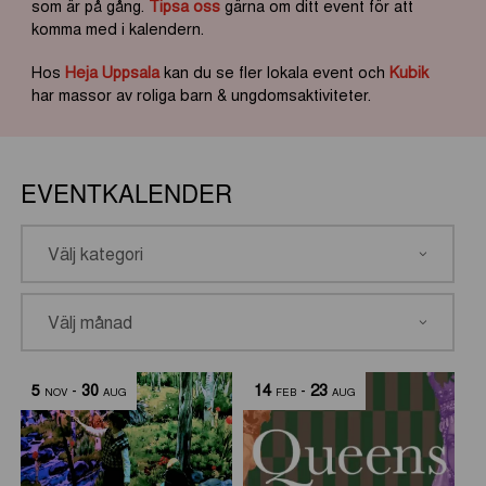
som är på gång.
Tipsa oss
gärna om ditt event för att
komma med i kalendern.
Hos
Heja Uppsala
kan du se fler lokala event och
Kubik
har massor av roliga barn & ungdomsaktiviteter.
EVENTKALENDER
5
-
30
14
-
23
NOV
AUG
FEB
AUG