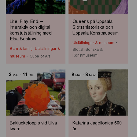
Life. Play. End. –
Queens på Uppsala
interaktiv och digital
Slottshistoriska och
konstutställning med
Uppsala Konstmuseum
Elsa Beskow
Utställningar & museum
Barn & familj
,
Utställningar &
Slottshistoriska &
Konstmuseum
museum
Cube of Art
3
-
11
8
-
8
MAJ
OKT
MAJ
NOV
Bakluckeloppis vid Ulva
Katarina Jagellonica 500
kvarn
år