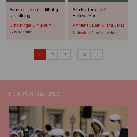
Bruno Liljefors – tillfällig
Alla Katters café i
utställning
Pelleparken
Utställningar & museum
Aktiviteter
,
Barn & familj
,
Mat
Gustavianum
& dryck
Carolinaparken
1
2
3
…
13
»
HÖJDPUNKTER 2026