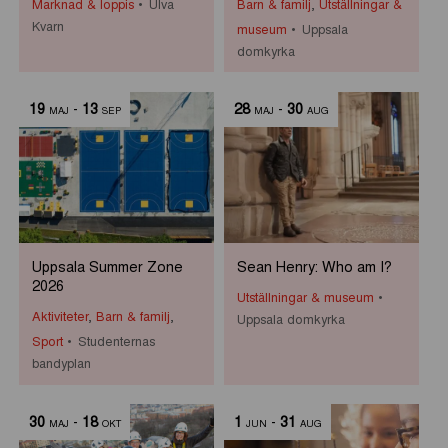
Marknad & loppis
Ulva
Barn & familj
,
Utställningar &
Kvarn
museum
Uppsala
domkyrka
19
-
13
28
-
30
MAJ
SEP
MAJ
AUG
Uppsala Summer Zone
Sean Henry: Who am I?
2026
Utställningar & museum
Aktiviteter
,
Barn & familj
,
Uppsala domkyrka
Sport
Studenternas
bandyplan
30
-
18
1
-
31
MAJ
OKT
JUN
AUG