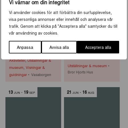
8
-
30
10
-
30
Vi värnar om din integritet
JUN
AUG
JUN
AUG
Vi använder cookies för att förbättra din surfupplevelse,
visa personliga annonser eller innehåll och analysera vår
trafik. Genom att klicka på "Acceptera alla" samtycker du till
vår användning av cookies.
Historiska visningar i
Primus Mortimer
Anpassa
Avvisa alla
Acceptera alla
Vasaborgen
Pettersson på Bror
Hjorts Hus
Aktiviteter
,
Utställningar &
Utställningar & museum
museum
,
Visningar &
Bror Hjorts Hus
guidningar
Vasaborgen
13
-
19
21
-
16
JUN
SEP
JUN
AUG