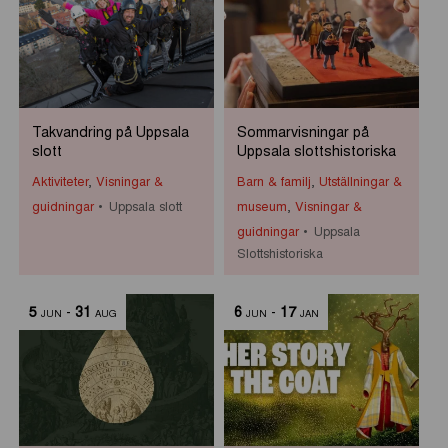
Takvandring på Uppsala
Sommarvisningar på
slott
Uppsala slottshistoriska
Aktiviteter
,
Visningar &
Barn & familj
,
Utställningar &
guidningar
Uppsala slott
museum
,
Visningar &
guidningar
Uppsala
Slottshistoriska
5
-
31
6
-
17
JUN
AUG
JUN
JAN