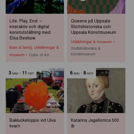
Life. Play. End. –
Queens på Uppsala
interaktiv och digital
Slottshistoriska och
konstutställning med
Uppsala Konstmuseum
Elsa Beskow
Utställningar & museum
Barn & familj
,
Utställningar &
Slottshistoriska &
Konstmuseum
museum
Cube of Art
3
-
11
8
-
8
MAJ
OKT
MAJ
NOV
Bakluckeloppis vid Ulva
Katarina Jagellonica 500
kvarn
år