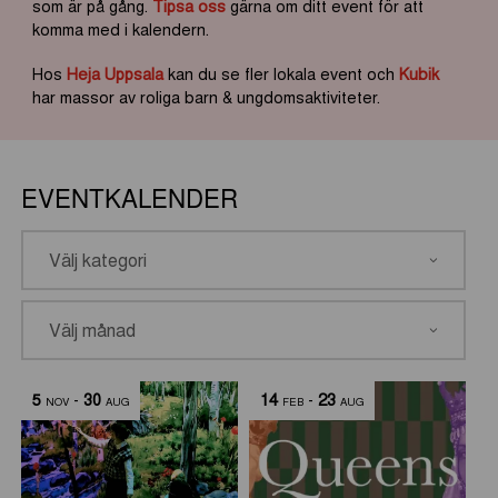
som är på gång.
Tipsa oss
gärna om ditt event för att
komma med i kalendern.
Hos
Heja Uppsala
kan du se fler lokala event och
Kubik
har massor av roliga barn & ungdomsaktiviteter.
EVENTKALENDER
5
-
30
14
-
23
NOV
AUG
FEB
AUG