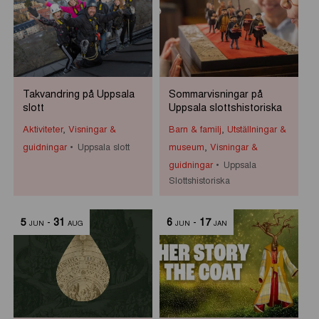
Takvandring på Uppsala
Sommarvisningar på
slott
Uppsala slottshistoriska
Aktiviteter
,
Visningar &
Barn & familj
,
Utställningar &
guidningar
Uppsala slott
museum
,
Visningar &
guidningar
Uppsala
Slottshistoriska
5
-
31
6
-
17
JUN
AUG
JUN
JAN