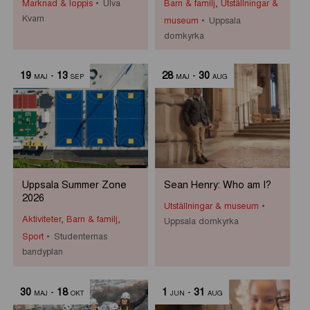
Marknad & loppis
Ulva
Barn & familj
,
Utställningar &
Kvarn
museum
Uppsala
domkyrka
19
-
13
28
-
30
MAJ
SEP
MAJ
AUG
Uppsala Summer Zone
Sean Henry: Who am I?
2026
Utställningar & museum
Aktiviteter
,
Barn & familj
,
Uppsala domkyrka
Sport
Studenternas
bandyplan
30
-
18
1
-
31
MAJ
OKT
JUN
AUG