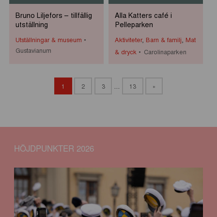
Bruno Liljefors – tillfällig
Alla Katters café i
utställning
Pelleparken
Utställningar & museum
Aktiviteter
,
Barn & familj
,
Mat
Gustavianum
& dryck
Carolinaparken
1
2
3
…
13
»
HÖJDPUNKTER 2026