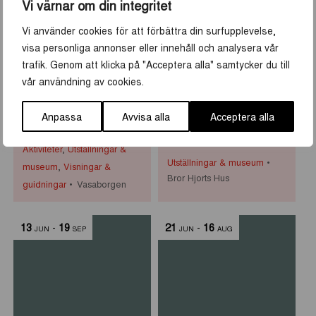
8
-
30
10
-
30
Vi värnar om din integritet
JUN
AUG
JUN
AUG
Vi använder cookies för att förbättra din surfupplevelse,
visa personliga annonser eller innehåll och analysera vår
trafik. Genom att klicka på "Acceptera alla" samtycker du till
vår användning av cookies.
Historiska visningar i
Primus Mortimer
Anpassa
Avvisa alla
Acceptera alla
Vasaborgen
Pettersson på Bror
Hjorts Hus
Aktiviteter
,
Utställningar &
Utställningar & museum
museum
,
Visningar &
Bror Hjorts Hus
guidningar
Vasaborgen
13
-
19
21
-
16
JUN
SEP
JUN
AUG