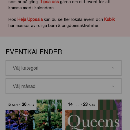
som är på gång.
Tipsa oss
gärna om ditt event för att
komma med i kalendern.
Hos
Heja Uppsala
kan du se fler lokala event och
Kubik
har massor av roliga barn & ungdomsaktiviteter.
EVENTKALENDER
5
-
30
14
-
23
NOV
AUG
FEB
AUG