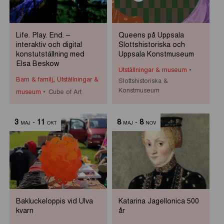
Life. Play. End. –
Queens på Uppsala
interaktiv och digital
Slottshistoriska och
konstutställning med
Uppsala Konstmuseum
Elsa Beskow
Utställningar & museum
Barn & familj
,
Utställningar &
Slottshistoriska &
Konstmuseum
museum
Cube of Art
3
-
11
8
-
8
MAJ
OKT
MAJ
NOV
Bakluckeloppis vid Ulva
Katarina Jagellonica 500
kvarn
år