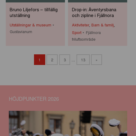
Bruno Liljefors – tillfällig
Drop-in: Äventyrsbana
utställning
och zipline i Fjällnora
Utställningar & museum
Aktiviteter
,
Barn & familj
,
Gustavianum
Sport
Fjällnora
friluftsområde
1
2
3
…
13
»
HÖJDPUNKTER 2026