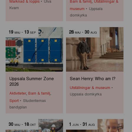
Marknad & loppis
Ulva
Barn & familj
,
Utställningar &
Kvarn
museum
Uppsala
domkyrka
19
-
13
28
-
30
MAJ
SEP
MAJ
AUG
Uppsala Summer Zone
Sean Henry: Who am I?
2026
Utställningar & museum
Aktiviteter
,
Barn & familj
,
Uppsala domkyrka
Sport
Studenternas
bandyplan
30
-
18
1
-
31
MAJ
OKT
JUN
AUG