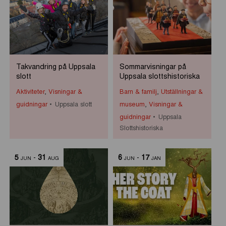
Takvandring på Uppsala
Sommarvisningar på
slott
Uppsala slottshistoriska
Aktiviteter
,
Visningar &
Barn & familj
,
Utställningar &
guidningar
Uppsala slott
museum
,
Visningar &
guidningar
Uppsala
Slottshistoriska
5
-
31
6
-
17
JUN
AUG
JUN
JAN