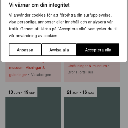
8
-
30
10
-
30
JUN
AUG
JUN
AUG
Vi värnar om din integritet
Vi använder cookies för att förbättra din surfupplevelse,
visa personliga annonser eller innehåll och analysera vår
trafik. Genom att klicka på "Acceptera alla" samtycker du till
vår användning av cookies.
Historiska visningar i
Primus Mortimer
Anpassa
Avvisa alla
Acceptera alla
Vasaborgen
Pettersson på Bror
Hjorts Hus
Aktiviteter
,
Utställningar &
Utställningar & museum
museum
,
Visningar &
Bror Hjorts Hus
guidningar
Vasaborgen
13
-
19
21
-
16
JUN
SEP
JUN
AUG