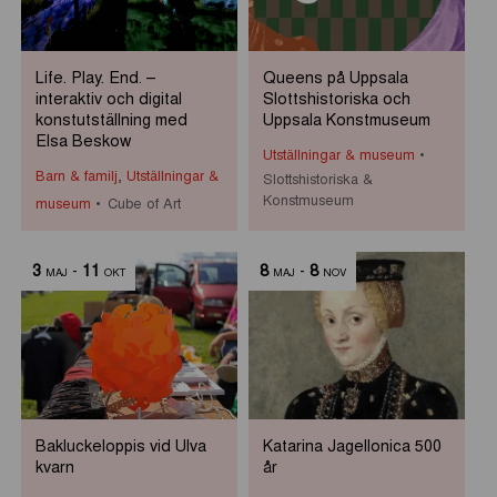
Life. Play. End. –
Queens på Uppsala
interaktiv och digital
Slottshistoriska och
konstutställning med
Uppsala Konstmuseum
Elsa Beskow
Utställningar & museum
Barn & familj
,
Utställningar &
Slottshistoriska &
Konstmuseum
museum
Cube of Art
3
-
11
8
-
8
MAJ
OKT
MAJ
NOV
Bakluckeloppis vid Ulva
Katarina Jagellonica 500
kvarn
år