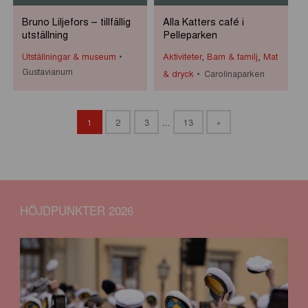
Bruno Liljefors – tillfällig
Alla Katters café i
utställning
Pelleparken
Utställningar & museum
Aktiviteter
,
Barn & familj
,
Mat
Gustavianum
& dryck
Carolinaparken
1
2
3
…
13
»
HÖJDPUNKTER 2026