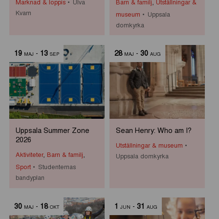
Marknad & loppis
Ulva
Barn & familj
,
Utställningar &
Kvarn
museum
Uppsala
domkyrka
19
-
13
28
-
30
MAJ
SEP
MAJ
AUG
Uppsala Summer Zone
Sean Henry: Who am I?
2026
Utställningar & museum
Aktiviteter
,
Barn & familj
,
Uppsala domkyrka
Sport
Studenternas
bandyplan
30
-
18
1
-
31
MAJ
OKT
JUN
AUG