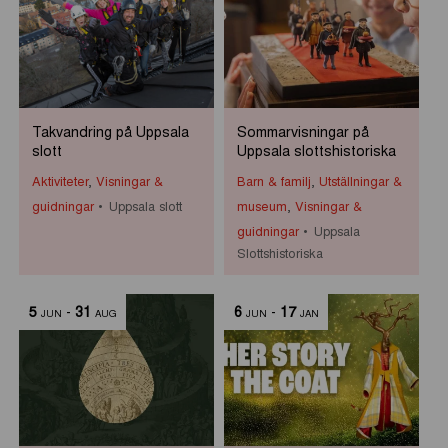
Takvandring på Uppsala
Sommarvisningar på
slott
Uppsala slottshistoriska
Aktiviteter
,
Visningar &
Barn & familj
,
Utställningar &
guidningar
Uppsala slott
museum
,
Visningar &
guidningar
Uppsala
Slottshistoriska
5
-
31
6
-
17
JUN
AUG
JUN
JAN