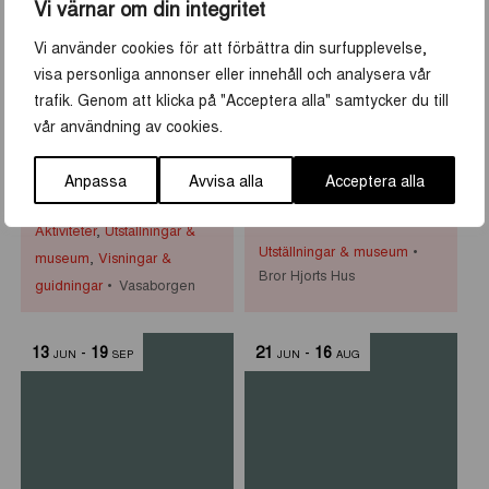
8
-
30
10
-
30
Vi värnar om din integritet
JUN
AUG
JUN
AUG
Vi använder cookies för att förbättra din surfupplevelse,
visa personliga annonser eller innehåll och analysera vår
trafik. Genom att klicka på "Acceptera alla" samtycker du till
vår användning av cookies.
Historiska visningar i
Primus Mortimer
Anpassa
Avvisa alla
Acceptera alla
Vasaborgen
Pettersson på Bror
Hjorts Hus
Aktiviteter
,
Utställningar &
Utställningar & museum
museum
,
Visningar &
Bror Hjorts Hus
guidningar
Vasaborgen
13
-
19
21
-
16
JUN
SEP
JUN
AUG