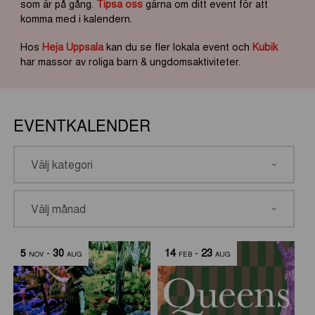
som är på gång.
Tipsa oss
gärna om ditt event för att
komma med i kalendern.
Hos
Heja Uppsala
kan du se fler lokala event och
Kubik
har massor av roliga barn & ungdomsaktiviteter.
EVENTKALENDER
5
-
30
14
-
23
NOV
AUG
FEB
AUG