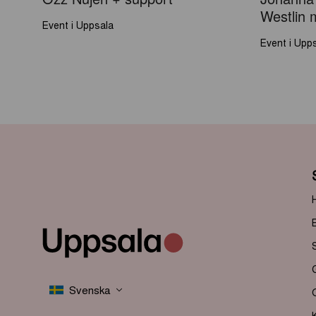
Özz Nûjen + support
Johanna 
Westlin 
Event i Uppsala
Event i Upp