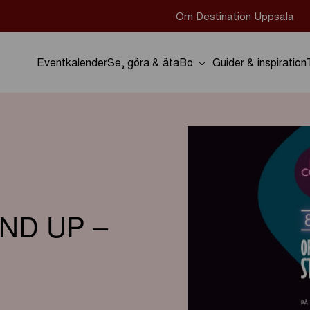
Om Destination Uppsala
Eventkalender
Se, göra & äta
Bo
Guider & inspiration
ND UP –