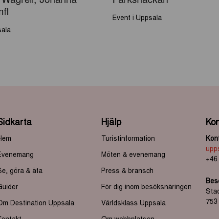
Wagrell, Johanna
Parksnäckan
mfl
Event i Uppsala
sala
Sidkarta
Hjälp
Kon
Hem
Turistinformation
Kont
upp
Evenemang
Möten & evenemang
+46
Se, göra & äta
Press & bransch
Bes
Guider
För dig inom besöksnäringen
Sta
753
Om Destination Uppsala
Världsklass Uppsala
Kontakt
Om webbplatsen