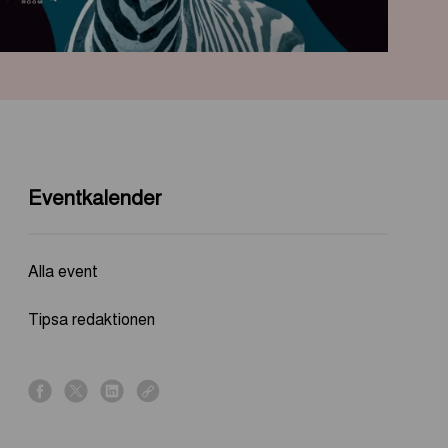
Eventkalender
Alla event
Tipsa redaktionen
s
s
s
s
h
h
h
h