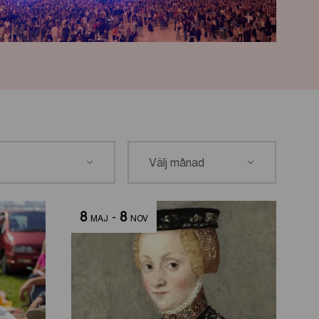
8
-
8
MAJ
NOV