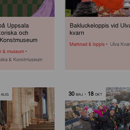
på Uppsala
Bakluckeloppis vid Ulv
toriska och
kvarn
 Konstmuseum
Marknad & loppis
Ulva Kva
ar & museum
oriska & Konstmuseum
30
-
18
AUG
MAJ
OKT