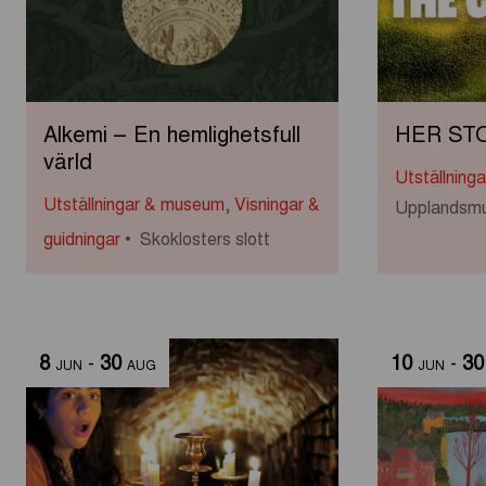
Alkemi – En hemlighetsfull
HER ST
värld
Utställning
Utställningar & museum
,
Visningar &
Upplandsm
guidningar
Skoklosters slott
8
-
30
10
-
30
JUN
AUG
JUN