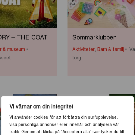
ORY – THE COAT
Sommarklubben
ar & museum
Aktiviteter
,
Barn & familj
Va
useet
torg
13
-
19
AUG
JUN
SEP
Vi värnar om din integritet
Vi använder cookies för att förbättra din surfupplevelse,
visa personliga annonser eller innehåll och analysera vår
trafik. Genom att klicka på "Acceptera alla" samtycker du till