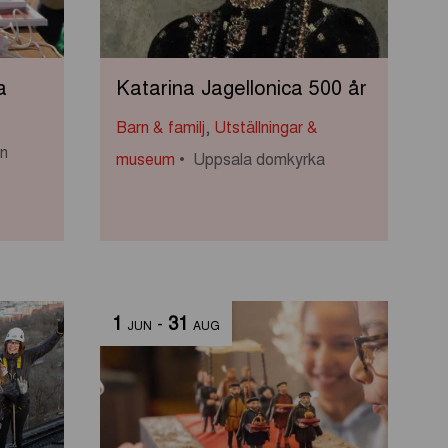
a
Katarina Jagellonica 500 år
Barn & familj
,
Utställningar &
rn
museum
Uppsala domkyrka
1
-
31
JUN
AUG