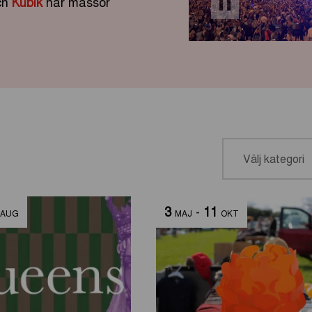
och
Kubik
har massor
3
-
11
AUG
MAJ
OKT