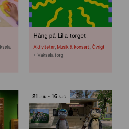
Häng på Lilla torget
ksala
Aktiviteter
,
Musik & konsert
,
Övrigt
Vaksala torg
21
-
16
JUN
AUG