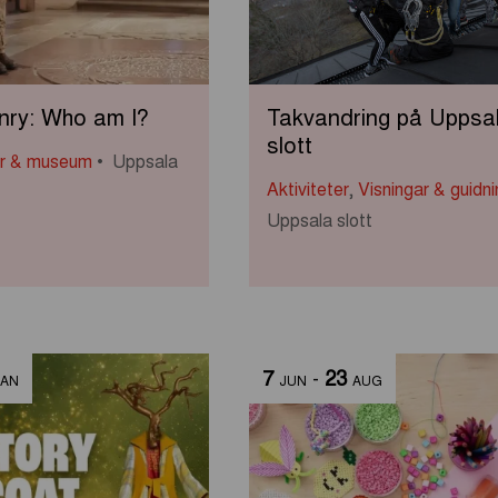
ry: Who am I?
Takvandring på Uppsa
slott
ar & museum
Uppsala
Aktiviteter
,
Visningar & guidni
Uppsala slott
7
-
23
JAN
JUN
AUG