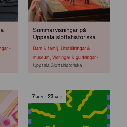
la
Sommarvisningar på
Uppsala slottshistoriska
ngar
Barn & familj
,
Utställningar &
museum
,
Visningar & guidningar
Uppsala Slottshistoriska
7
-
23
JUN
AUG