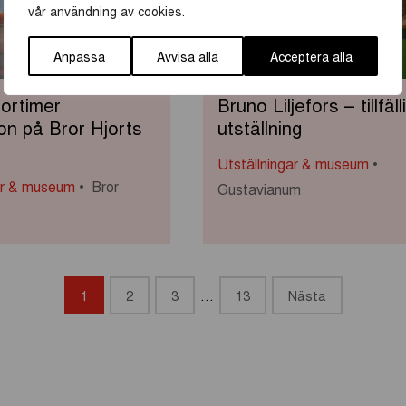
vår användning av cookies.
Anpassa
Avvisa alla
Acceptera alla
ortimer
Bruno Liljefors – tillfäll
on på Bror Hjorts
utställning
Utställningar & museum
ar & museum
Bror
Gustavianum
1
2
3
…
13
Nästa