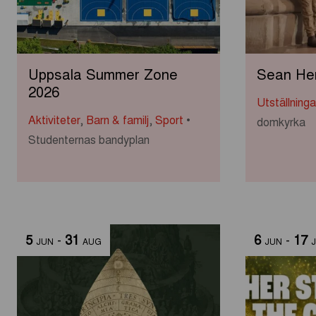
Uppsala Summer Zone
Sean Hen
2026
Utställning
Aktiviteter
,
Barn & familj
,
Sport
domkyrka
Studenternas bandyplan
5
-
31
6
-
17
JUN
AUG
JUN