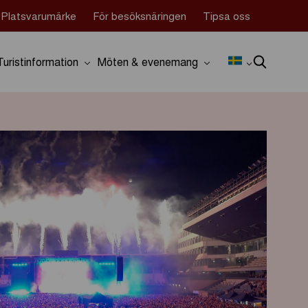
Platsvarumärke
För besöksnäringen
Tipsa oss
Turistinformation
Möten & evenemang