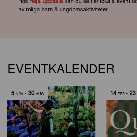
Hos
Heja Uppsala
kan du se fler lokala event 
av roliga barn & ungdomsaktiviteter.
EVENTKALENDER
5
-
30
14
-
23
NOV
AUG
FEB