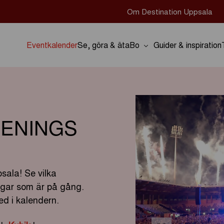
Om Destination Uppsala
Eventkalender
Se, göra & äta
Bo
Guider & inspiration
ENINGS
sala! Se vilka
ingar som är på gång.
d i kalendern.