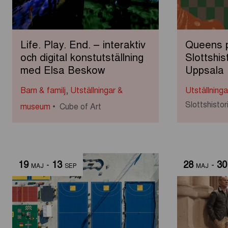
Life. Play. End. – interaktiv
Queens 
och digital konstutställning
Slottshis
med Elsa Beskow
Uppsala
Barn & familj
,
Utställningar &
Utställning
Slottshist
museum
Cube of Art
19
-
13
28
-
30
MAJ
SEP
MAJ