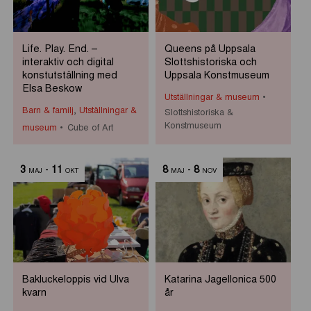
Life. Play. End. –
Queens på Uppsala
interaktiv och digital
Slottshistoriska och
konstutställning med
Uppsala Konstmuseum
Elsa Beskow
Utställningar & museum
Barn & familj
,
Utställningar &
Slottshistoriska &
Konstmuseum
museum
Cube of Art
3
-
11
8
-
8
MAJ
OKT
MAJ
NOV
Bakluckeloppis vid Ulva
Katarina Jagellonica 500
kvarn
år