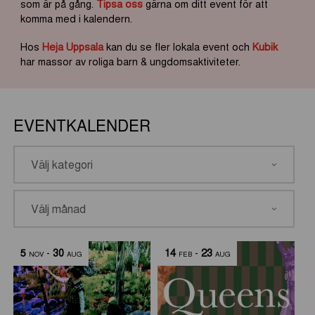
som är på gång.
Tipsa oss
gärna om ditt event för att
komma med i kalendern.
Hos
Heja Uppsala
kan du se fler lokala event och
Kubik
har massor av roliga barn & ungdomsaktiviteter.
EVENTKALENDER
5
-
30
14
-
23
NOV
AUG
FEB
AUG