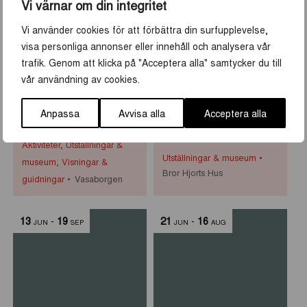
8
-
30
10
-
30
Vi värnar om din integritet
JUN
AUG
JUN
AUG
Vi använder cookies för att förbättra din surfupplevelse,
visa personliga annonser eller innehåll och analysera vår
trafik. Genom att klicka på "Acceptera alla" samtycker du till
vår användning av cookies.
Historiska visningar i
Primus Mortimer
Anpassa
Avvisa alla
Acceptera alla
Vasaborgen
Pettersson på Bror
Hjorts Hus
Aktiviteter
,
Utställningar &
Utställningar & museum
museum
,
Visningar &
Bror Hjorts Hus
guidningar
Vasaborgen
13
-
19
21
-
16
JUN
SEP
JUN
AUG