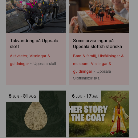
Takvandring på Uppsala
Sommarvisningar på
slott
Uppsala slottshistoriska
Aktiviteter
,
Visningar &
Barn & familj
,
Utställningar &
guidningar
Uppsala slott
museum
,
Visningar &
guidningar
Uppsala
Slottshistoriska
5
-
31
6
-
17
JUN
AUG
JUN
JAN