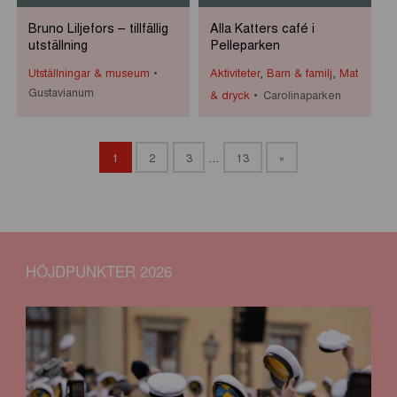
Bruno Liljefors – tillfällig
Alla Katters café i
utställning
Pelleparken
Utställningar & museum
Aktiviteter
,
Barn & familj
,
Mat
Gustavianum
& dryck
Carolinaparken
1
2
3
…
13
»
HÖJDPUNKTER 2026