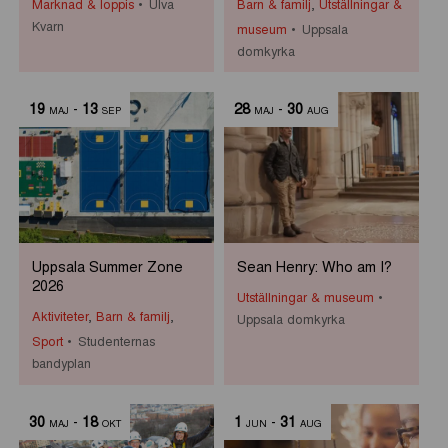
Marknad & loppis
Ulva
Barn & familj
,
Utställningar &
Kvarn
museum
Uppsala
domkyrka
19
-
13
28
-
30
MAJ
SEP
MAJ
AUG
Uppsala Summer Zone
Sean Henry: Who am I?
2026
Utställningar & museum
Aktiviteter
,
Barn & familj
,
Uppsala domkyrka
Sport
Studenternas
bandyplan
30
-
18
1
-
31
MAJ
OKT
JUN
AUG