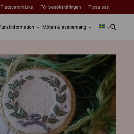
Platsvarumärke
För besöksnäringen
Tipsa oss
Turistinformation
Möten & evenemang