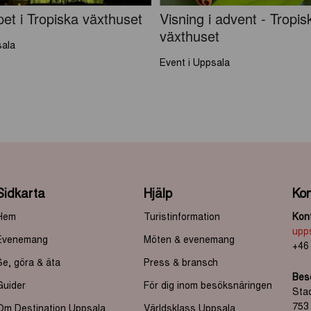
et i Tropiska växthuset
Visning i advent - Tropis
växthuset
sala
Event i Uppsala
Sidkarta
Hjälp
Kon
Hem
Turistinformation
Kont
upp
Evenemang
Möten & evenemang
+46
Se, göra & äta
Press & bransch
Bes
Guider
För dig inom besöksnäringen
Sta
753
Om Destination Uppsala
Världsklass Uppsala