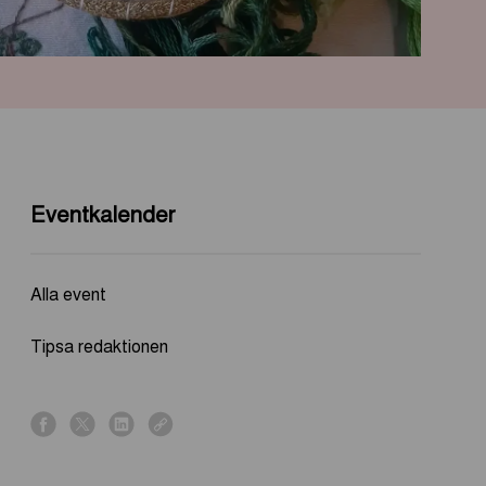
Eventkalender
Alla event
Tipsa redaktionen
s
s
s
s
h
h
h
h