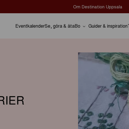
Om Destination Uppsala
Eventkalender
Se, göra & äta
Bo
Guider & inspiration
RIER