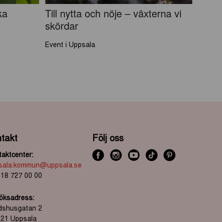
ka
Till nytta och nöje – växterna vi
skördar
Event i Uppsala
takt
Följ oss
aktcenter:
f
i
y
t
P
sala.kommun@uppsala.se
a
n
o
i
i
 18 727 00 00
c
s
u
k
n
öksadress:
e
t
t
t
t
dshusgatan 2
b
a
u
o
r
 21 Uppsala