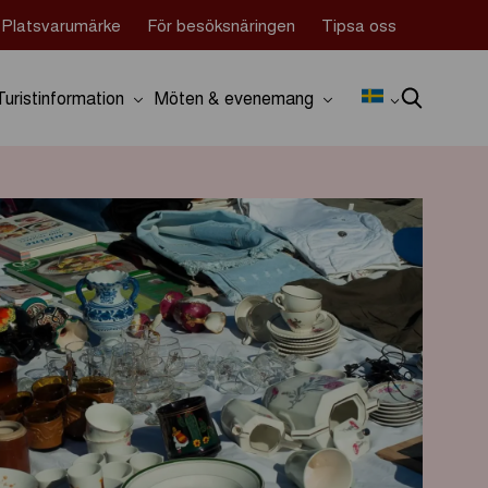
Platsvarumärke
För besöksnäringen
Tipsa oss
Turistinformation
Möten & evenemang