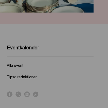
Eventkalender
Alla event
Tipsa redaktionen
s
s
s
s
h
h
h
h