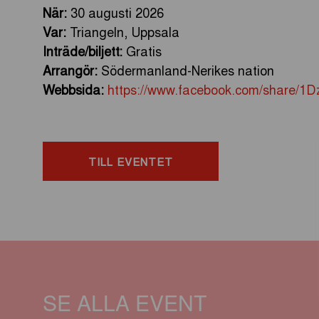
När:
30 augusti 2026
Var:
Triangeln, Uppsala
Inträde/biljett:
Gratis
Arrangör:
Södermanland-Nerikes nation
Webbsida:
https://www.facebook.com/share/1D
TILL EVENTET
SE ALLA EVENT