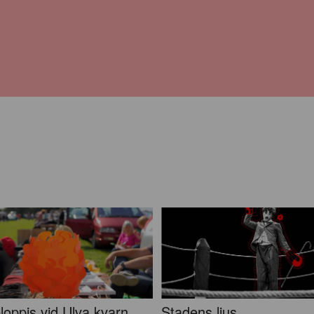
loppis vid Ulva kvarn
Stadens ljus