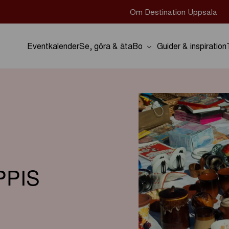
Om Destination Uppsala
Eventkalender
Se, göra & äta
Bo
Guider & inspiration
PPIS