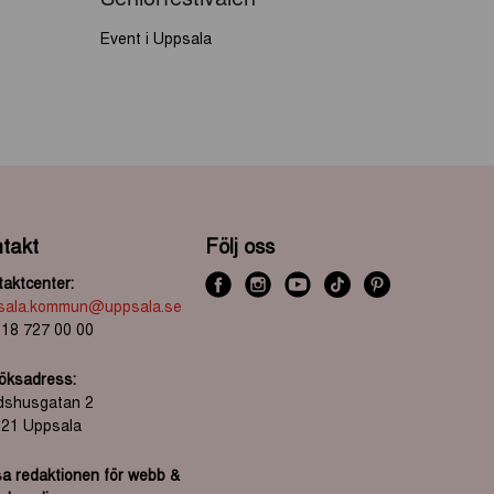
Event i Uppsala
takt
Följ oss
aktcenter:
f
i
y
t
P
sala.kommun@uppsala.se
a
n
o
i
i
 18 727 00 00
c
s
u
k
n
öksadress:
e
t
t
t
t
dshusgatan 2
b
a
u
o
r
 21 Uppsala
o
g
b
k
e
o
r
e
s
a redaktionen för webb &