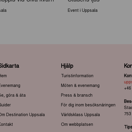
sala
Event i Uppsala
Sidkarta
Hjälp
Kon
Hem
Turistinformation
Kont
upp
Evenemang
Möten & evenemang
+46
Se, göra & äta
Press & bransch
Bes
Guider
För dig inom besöksnäringen
Sta
753
Om Destination Uppsala
Världsklass Uppsala
Kontakt
Om webbplatsen
Tips