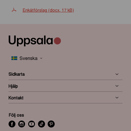
Enkätförslag (docx, 17 kB)
Sidkarta
Hjälp
Kontakt
Följ oss
f
i
y
t
P